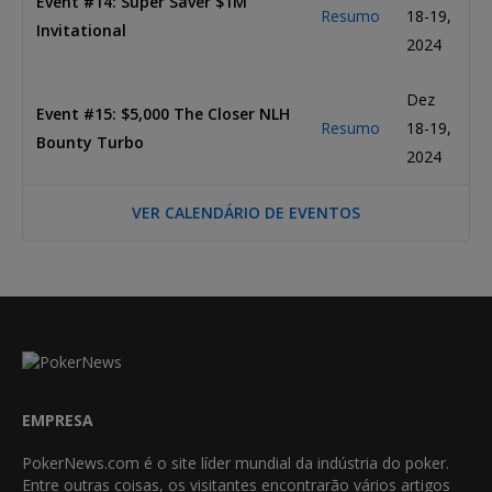
Event #14: Super Saver $1M
Resumo
18-19,
Invitational
2024
Dez
Event #15: $5,000 The Closer NLH
Resumo
18-19,
Bounty Turbo
2024
VER CALENDÁRIO DE EVENTOS
EMPRESA
PokerNews.com é o site líder mundial da indústria do poker.
Entre outras coisas, os visitantes encontrarão vários artigos