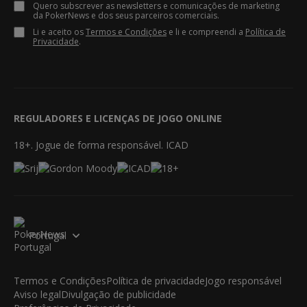
Quero subscrever as newsletters e comunicações de marketing
da PokerNews e dos seus parceiros comerciais.
Li e aceito os
Termos e Condições
e li e compreendi a
Política de
Privacidade
.
REGULADORES E LICENÇAS DE JOGO ONLINE
18+. Jogue de forma responsável. ICAD
Portugal
Termos e Condições
Política de privacidade
Jogo responsável
Aviso legal
Divulgação de publicidade