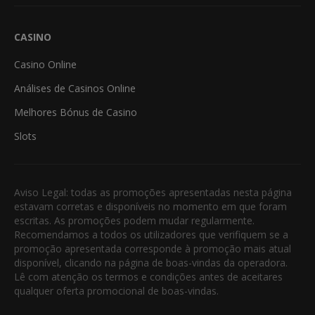
CASINO
Casino Online
Análises de Casinos Online
Melhores Bónus de Casino
Slots
Aviso Legal: todas as promoções apresentadas nesta página
estavam corretas e disponíveis no momento em que foram
escritas. As promoções podem mudar regularmente.
Recomendamos a todos os utilizadores que verifiquem se a
promoção apresentada corresponde à promoção mais atual
disponível, clicando na página de boas-vindas da operadora.
Lê com atenção os termos e condições antes de aceitares
qualquer oferta promocional de boas-vindas.