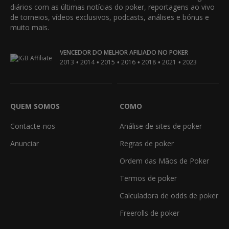
diários com as últimas notícias do poker, reportagens ao vivo
de torneios, vídeos exclusivos, podcasts, análises e bónus e
muito mais.
VENCEDOR DO MELHOR AFILIADO NO POKER
•
•
•
•
•
•
2013
2014
2015
2016
2018
2021
2023
QUEM SOMOS
COMO
Contacte-nos
Análise de sites de poker
Anunciar
Regras de poker
Ordem das Mãos de Poker
Termos de poker
Calculadora de odds de poker
Freerolls de poker