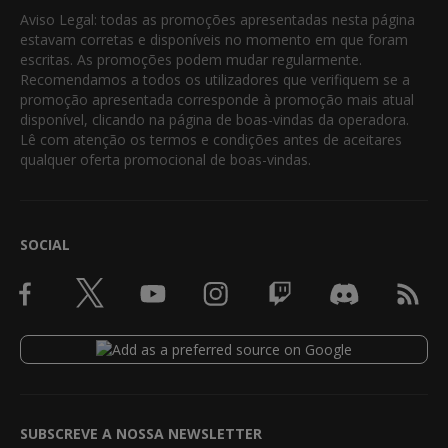
Aviso Legal: todas as promoções apresentadas nesta página
estavam corretas e disponíveis no momento em que foram
escritas. As promoções podem mudar regularmente.
Recomendamos a todos os utilizadores que verifiquem se a
promoção apresentada corresponde à promoção mais atual
disponível, clicando na página de boas-vindas da operadora.
Lê com atenção os termos e condições antes de aceitares
qualquer oferta promocional de boas-vindas.
SOCIAL
SUBSCREVE A NOSSA NEWSLETTER