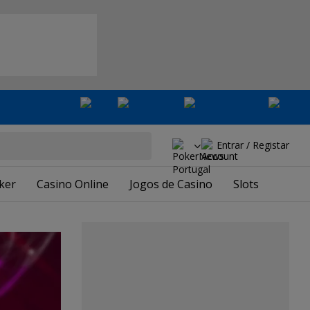
Entrar / Registar
ker
Casino Online
Jogos de Casino
Slots