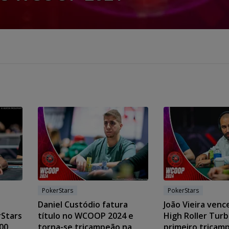
PokerStars
PokerStars
Daniel Custódio fatura
João Vieira venc
Stars
título no WCOOP 2024 e
High Roller Turb
200
torna-se tricampeão na
primeiro tricam