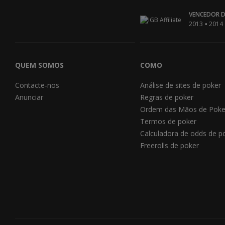
VENCEDOR D
•
2013
2014
QUEM SOMOS
COMO
Contacte-nos
Análise de sites de poker
Anunciar
Regras de poker
Ordem das Mãos de Poke
Termos de poker
Calculadora de odds de p
Freerolls de poker