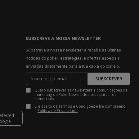
SUBSCREVE A NOSSA NEWSLETTER
Subscreve a nossa newsletter e recebe as últimas
notícias do poker, estratégias, e ofertas especiais
enviadas diretamente para a tua caixa do correio.
SUBSCREVER
Quero subscrever as newsletters e comunicações de
marketing da PokerNews e dos seus parceiros
comerciais.
Li e aceito os
Termos e Condições
e li e compreendi
a
Política de Privacidade
.