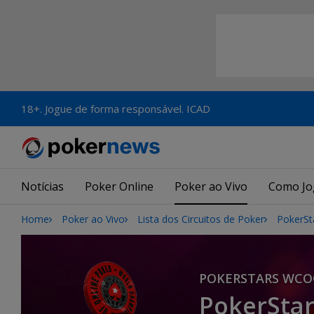
18+. Jogue de forma responsável. ICAD
Notícias
Poker Online
Poker ao Vivo
Como Jo
Home
Poker ao Vivo
Lista dos Circuitos de Poker
PokerS
POKERSTARS WCO
PokerSta