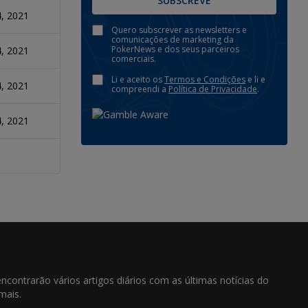
SUBSCREVE
4, 2021
Quero subscrever as newsletters e
comunicações de marketing da
PokerNews e dos seus parceiros
4, 2021
comerciais.
Li e aceito os
Termos e Condições
e li e
4, 2021
compreendi a
Política de Privacidade
.
4, 2021
encontrarão vários artigos diários com as últimas notícias do
mais.