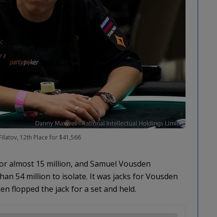
Filatov, 12th Place for $41,566
for almost 15 million, and Samuel Vousden
an 54 million to isolate. It was jacks for Vousden
en flopped the jack for a set and held.