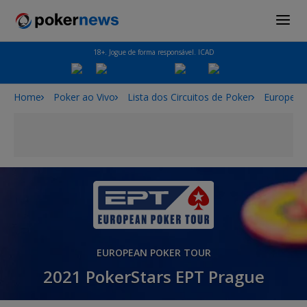
18+. Jogue de forma responsável. ICAD
Home
Poker ao Vivo
Lista dos Circuitos de Poker
European
EUROPEAN POKER TOUR
2021 PokerStars EPT Prague