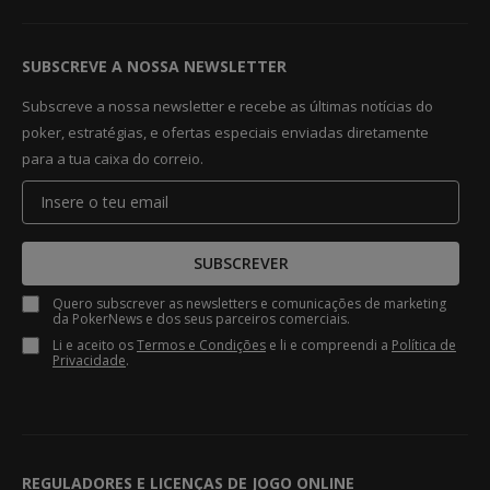
SUBSCREVE A NOSSA NEWSLETTER
Subscreve a nossa newsletter e recebe as últimas notícias do
poker, estratégias, e ofertas especiais enviadas diretamente
para a tua caixa do correio.
SUBSCREVER
Quero subscrever as newsletters e comunicações de marketing
da PokerNews e dos seus parceiros comerciais.
Li e aceito os
Termos e Condições
e li e compreendi a
Política de
Privacidade
.
REGULADORES E LICENÇAS DE JOGO ONLINE