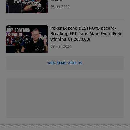
08 set 2024
02:22
Poker Legend DESTROYS Record-
Breaking EPT Paris Main Event Field
winning €1,287,800!
09 mar 2024
08:33
VER MAIS VÍDEOS