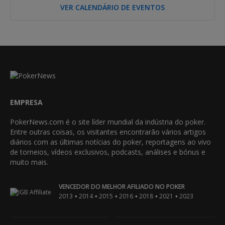
VER CALENDÁRIO DE EVENTOS
EMPRESA
PokerNews.com é o site líder mundial da indústria do poker.
Entre outras coisas, os visitantes encontrarão vários artigos
diários com as últimas notícias do poker, reportagens ao vivo
de torneios, vídeos exclusivos, podcasts, análises e bónus e
muito mais.
VENCEDOR DO MELHOR AFILIADO NO POKER
•
•
•
•
•
•
2013
2014
2015
2016
2018
2021
2023