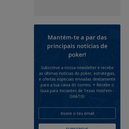
Mantém-te a par das
principais notícias de
poker!
Subscreve a nossa newsletter e recebe
as últimas notícias do poker, estratégias,
e ofertas especiais enviadas diretamente
para a tua caixa do correio. + Recebe o
Guia para Iniciantes de Texas Hold'em -
GRÁTIS!