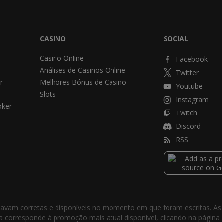
CASINO
SOCIAL
Casino Online
Facebook
Análises de Casinos Online
Twitter
r
Melhores Bónus de Casino
Youtube
Slots
Instagram
oker
Twitch
Discord
RSS
estavam corretas e disponíveis no momento em que foram escritas
a corresponde à promoção mais atual disponível, clicando na págin