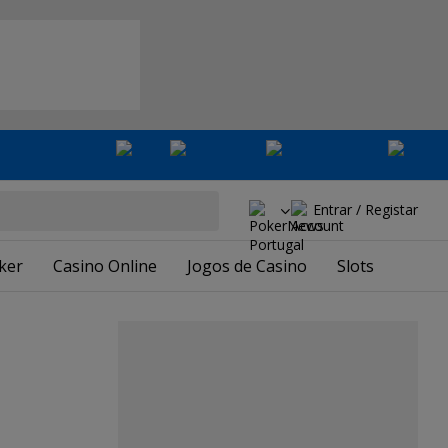
Entrar / Registar
ker
Casino Online
Jogos de Casino
Slots