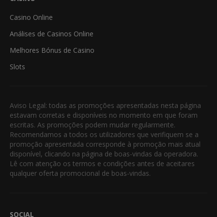
Casino Online
Análises de Casinos Online
Melhores Bónus de Casino
Slots
Aviso Legal: todas as promoções apresentadas nesta página
estavam corretas e disponíveis no momento em que foram
escritas. As promoções podem mudar regularmente.
Recomendamos a todos os utilizadores que verifiquem se a
promoção apresentada corresponde à promoção mais atual
disponível, clicando na página de boas-vindas da operadora.
Lê com atenção os termos e condições antes de aceitares
qualquer oferta promocional de boas-vindas.
SOCIAL