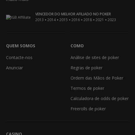
VENCEDOR DO MELHOR AFILIADO NO POKER
•
•
•
•
•
•
2013
2014
2015
2016
2018
2021
2023
QUEM SOMOS
COMO
Contacte-nos
Análise de sites de poker
Anunciar
Regras de poker
Ordem das Mãos de Poker
Termos de poker
Calculadora de odds de poker
Freerolls de poker
CASINO