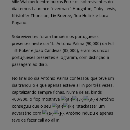
Ville Wahlbeck entre outros.Entre os sobreviventes do
dia temos Laurence "rivermanl" Houghton, Toby Lewis,
Kristoffer Thorsson, Liv Boeree, Rob Hollink e Luca
Pagano.
Sobreviventes foram também os portugueses
presentes neste dia 1b. António Palma (90,000) da Full
Tilt Poker e João Candeias (83,000), eram os únicos
portugueses presentes e lograram, com distinção a
passagem ao dia 2.
No final do dia António Palma confessou que teve um
dia tranquilo e que apenas esteve all in por três vezes,
capitalizando sempre fichas. Numa delas, blinds
400/800, o flop mostrava
e António
conseguiu que o seu
"stackasse" um
adversário com
. António induziu e apenas
teve de fazer call ao all in.