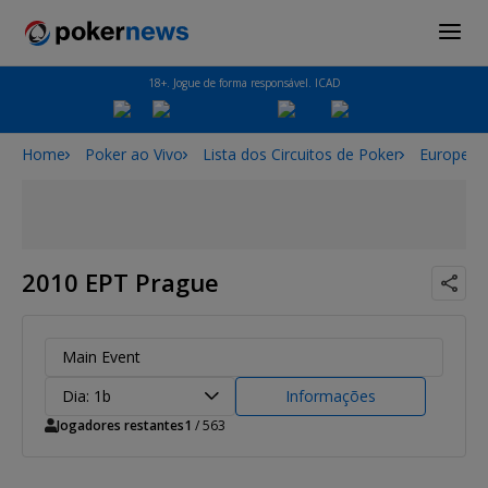
18+. Jogue de forma responsável. ICAD
Home
Poker ao Vivo
Lista dos Circuitos de Poker
European
2010 EPT Prague
Main Event
Dia: 1b
Informações
Jogadores restantes
1
/ 563