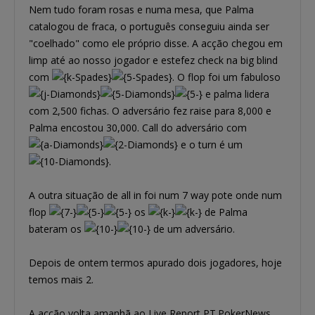
Nem tudo foram rosas e numa mesa, que Palma
catalogou de fraca, o português conseguiu ainda ser
"coelhado" como ele próprio disse. A acção chegou em
limp até ao nosso jogador e estefez check na big blind
com
. O flop foi um fabuloso
e palma lidera
com 2,500 fichas. O adversário fez raise para 8,000 e
Palma encostou 30,000. Call do adversário com
e o turn é um
.
A outra situação de all in foi num 7 way pote onde num
flop
os
de Palma
bateram os
de um adversário.
Depois de ontem termos apurado dois jogadores, hoje
temos mais 2.
A acção volta amanhã ao Live Report PT.PokerNews