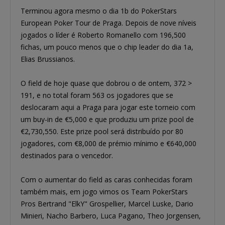
Terminou agora mesmo o dia 1b do PokerStars
European Poker Tour de Praga. Depois de nove níveis
jogados o líder é Roberto Romanello com 196,500
fichas, um pouco menos que o chip leader do dia 1a,
Elias Brussianos.
O field de hoje quase que dobrou o de ontem, 372 >
191, e no total foram 563 os jogadores que se
deslocaram aqui a Praga para jogar este torneio com
um buy-in de €5,000 e que produziu um prize pool de
€2,730,550. Este prize pool será distribuído por 80
jogadores, com €8,000 de prémio mínimo e €640,000
destinados para o vencedor.
Com o aumentar do field as caras conhecidas foram
também mais, em jogo vimos os Team PokerStars
Pros Bertrand "ElkY" Grospellier, Marcel Luske, Dario
Minieri, Nacho Barbero, Luca Pagano, Theo Jorgensen,