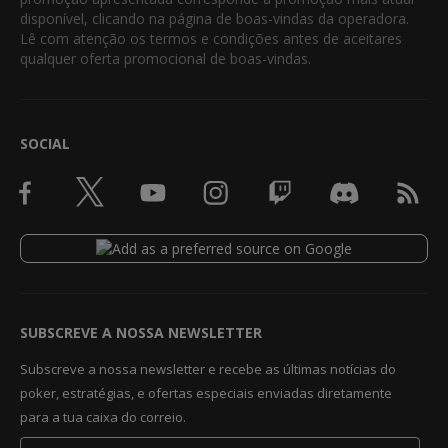
disponível, clicando na página de boas-vindas da operadora.
Lê com atenção os termos e condições antes de aceitares
qualquer oferta promocional de boas-vindas.
SOCIAL
SUBSCREVE A NOSSA NEWSLETTER
Subscreve a nossa newsletter e recebe as últimas notícias do
poker, estratégias, e ofertas especiais enviadas diretamente
para a tua caixa do correio.