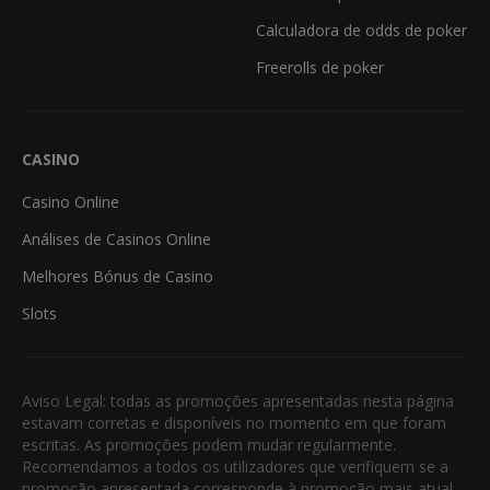
Calculadora de odds de poker
Freerolls de poker
CASINO
Casino Online
Análises de Casinos Online
Melhores Bónus de Casino
Slots
Aviso Legal: todas as promoções apresentadas nesta página
estavam corretas e disponíveis no momento em que foram
escritas. As promoções podem mudar regularmente.
Recomendamos a todos os utilizadores que verifiquem se a
promoção apresentada corresponde à promoção mais atual