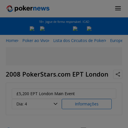
18+. Jogue de forma responsável. ICAD
Home
Poker ao Vivo
Lista dos Circuitos de Poker
European
2008 PokerStars.com EPT London
£5,200 EPT London Main Event
Dia: 4
Informações