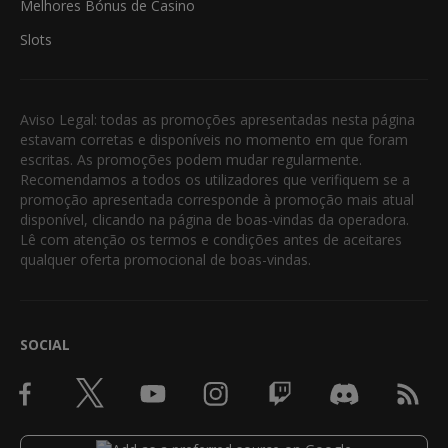
Melhores Bónus de Casino
Slots
Aviso Legal: todas as promoções apresentadas nesta página
estavam corretas e disponíveis no momento em que foram
escritas. As promoções podem mudar regularmente.
Recomendamos a todos os utilizadores que verifiquem se a
promoção apresentada corresponde à promoção mais atual
disponível, clicando na página de boas-vindas da operadora.
Lê com atenção os termos e condições antes de aceitares
qualquer oferta promocional de boas-vindas.
SOCIAL