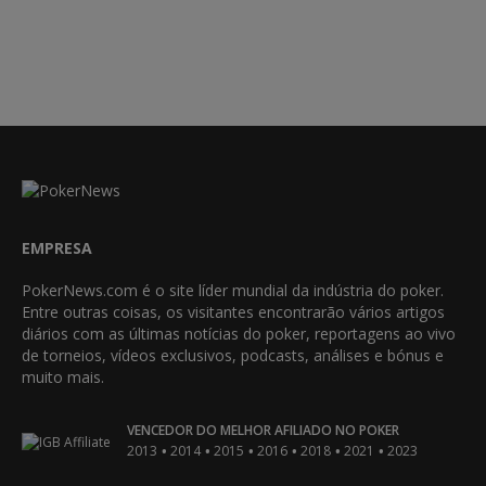
EMPRESA
PokerNews.com é o site líder mundial da indústria do poker.
Entre outras coisas, os visitantes encontrarão vários artigos
diários com as últimas notícias do poker, reportagens ao vivo
de torneios, vídeos exclusivos, podcasts, análises e bónus e
muito mais.
VENCEDOR DO MELHOR AFILIADO NO POKER
•
•
•
•
•
•
2013
2014
2015
2016
2018
2021
2023