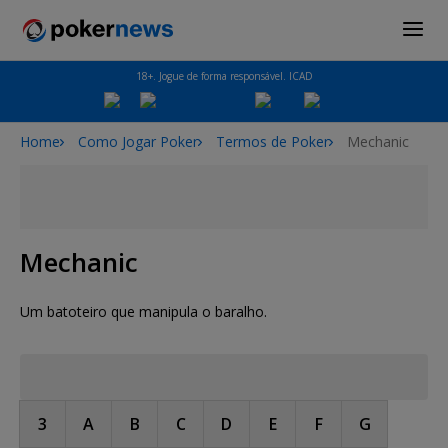
18+. Jogue de forma responsável. ICAD
Home
Como Jogar Poker
Termos de Poker
Mechanic
Mechanic
Um batoteiro que manipula o baralho.
3
A
B
C
D
E
F
G