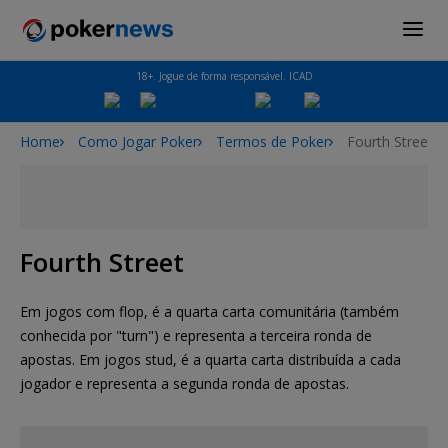
18+. Jogue de forma responsável. ICAD
Home
Como Jogar Poker
Termos de Poker
Fourth Street
Fourth Street
Em jogos com flop, é a quarta carta comunitária (também
conhecida por "turn") e representa a terceira ronda de
apostas. Em jogos stud, é a quarta carta distribuída a cada
jogador e representa a segunda ronda de apostas.