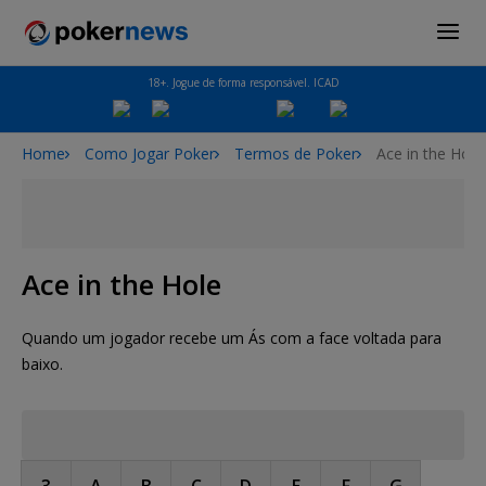
18+. Jogue de forma responsável. ICAD
Home
Como Jogar Poker
Termos de Poker
Ace in the Hole
Ace in the Hole
Quando um jogador recebe um Ás com a face voltada para
baixo.
3
A
B
C
D
E
F
G