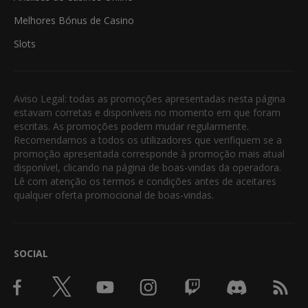
Melhores Bónus de Casino
Slots
Aviso Legal: todas as promoções apresentadas nesta página
estavam corretas e disponíveis no momento em que foram
escritas. As promoções podem mudar regularmente.
Recomendamos a todos os utilizadores que verifiquem se a
promoção apresentada corresponde à promoção mais atual
disponível, clicando na página de boas-vindas da operadora.
Lê com atenção os termos e condições antes de aceitares
qualquer oferta promocional de boas-vindas.
SOCIAL