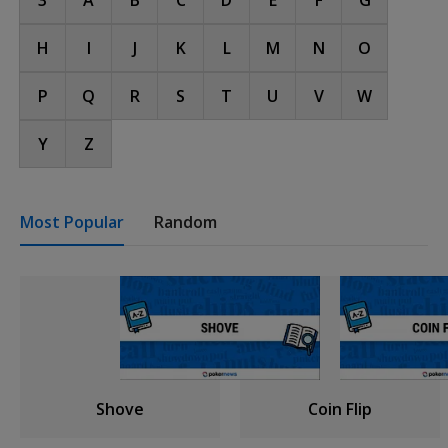
H
I
J
K
L
M
N
O
P
Q
R
S
T
U
V
W
Y
Z
Most Popular
Random
Shove
Coin Flip