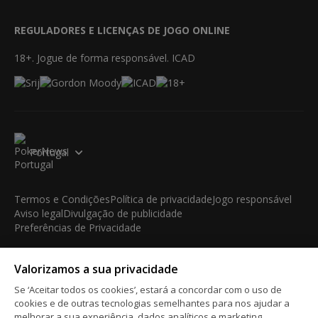
REGULADORES E LICENÇAS DE JOGO ONLINE
18+. Jogue de forma responsável. ICAD
Portugal
Termos e Condições
Política de privacidade
Jogo responsável
Aviso legal
Divulgação de publicidade
Preferências de Privacidade
© 2003-2026 iBus Media Limited. Todos os direitos
Valorizamos a sua privacidade
reservados. Este material não pode ser reproduzido, exibido,
modificado ou distribuído sem a autorização prévia e expressa
Se ‘Aceitar todos os cookies’, estará a concordar com o uso de
por escrito do detentor dos direitos autorais.
cookies e de outras tecnologias semelhantes para nos ajudar a
iBus Media Limited, 33-37 Athol Street IM1 1LB -Douglas -Isle
melhorar a sua experiência, dados analíticos e marketing.