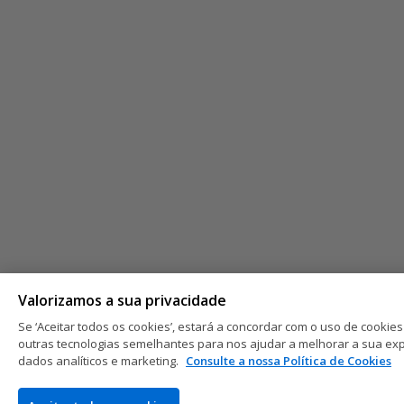
Valorizamos a sua privacidade
Se ‘Aceitar todos os cookies’, estará a concordar com o uso de cookies
outras tecnologias semelhantes para nos ajudar a melhorar a sua exp
dados analíticos e marketing.
Consulte a nossa Política de Cookies