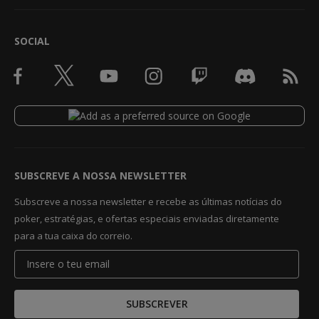
SOCIAL
SUBSCREVE A NOSSA NEWSLETTER
Subscreve a nossa newsletter e recebe as últimas notícias do
poker, estratégias, e ofertas especiais enviadas diretamente
para a tua caixa do correio.
SUBSCREVER