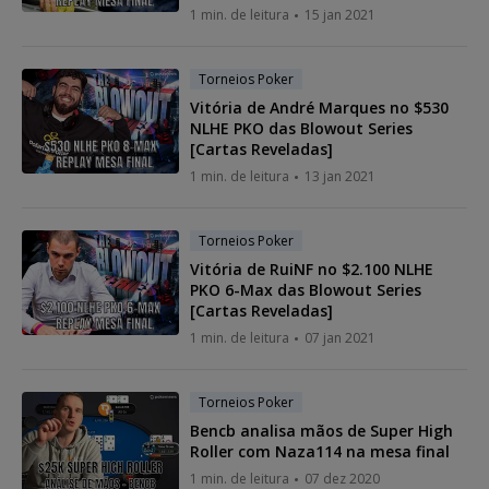
1 min. de leitura
15 jan 2021
Torneios Poker
Vitória de André Marques no $530
NLHE PKO das Blowout Series
[Cartas Reveladas]
1 min. de leitura
13 jan 2021
Torneios Poker
Vitória de RuiNF no $2.100 NLHE
PKO 6-Max das Blowout Series
[Cartas Reveladas]
1 min. de leitura
07 jan 2021
Torneios Poker
Bencb analisa mãos de Super High
Roller com Naza114 na mesa final
1 min. de leitura
07 dez 2020