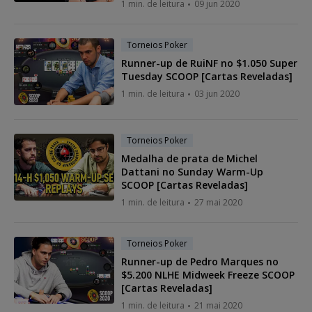
1 min. de leitura
09 jun 2020
Torneios Poker
Runner-up de RuiNF no $1.050 Super
Tuesday SCOOP [Cartas Reveladas]
1 min. de leitura
03 jun 2020
Torneios Poker
Medalha de prata de Michel
Dattani no Sunday Warm-Up
SCOOP [Cartas Reveladas]
1 min. de leitura
27 mai 2020
Torneios Poker
Runner-up de Pedro Marques no
$5.200 NLHE Midweek Freeze SCOOP
[Cartas Reveladas]
1 min. de leitura
21 mai 2020