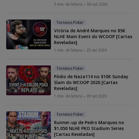
5 min. de leitura
06 out 2020
Torneios Poker
Vitória de André Marques no $5K
NLHE Main Event do WCOOP [Cartas
Reveladas]
1 min. de leitura
25 set 2020
Torneios Poker
Pódio de Naza114 no $10K Sunday
Slam do WCOOP 2020 [Cartas
Reveladas]
1 min. de leitura
03 set 2020
Torneios Poker
Runner-up de Pedro Marques no
$1.050 NLHE PKO Stadium Series
[Cartas Reveladas]