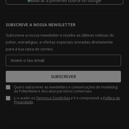
SUBSCREVE A NOSSA NEWSLETTER
Subscreve a nossa newsletter e recebe as últimas notícias do
poker, estratégias, e ofertas especiais enviadas diretamente
para a tua caixa do correio.
SUBSCREVER
Quero subscrever as newsletters e comunicações de marketing
da PokerNews e dos seus parceiros comerciais.
Li e aceito os
Termos e Condições
e li e compreendi a
Política de
Privacidade
.