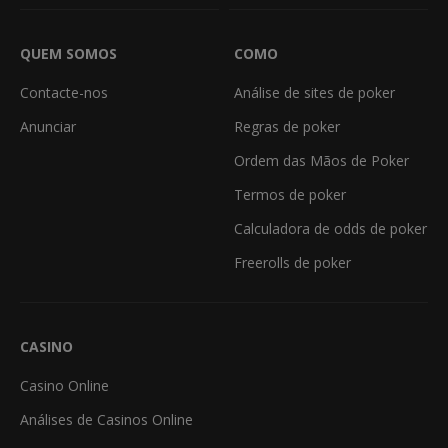
QUEM SOMOS
COMO
Contacte-nos
Análise de sites de poker
Anunciar
Regras de poker
Ordem das Mãos de Poker
Termos de poker
Calculadora de odds de poker
Freerolls de poker
CASINO
Casino Online
Análises de Casinos Online