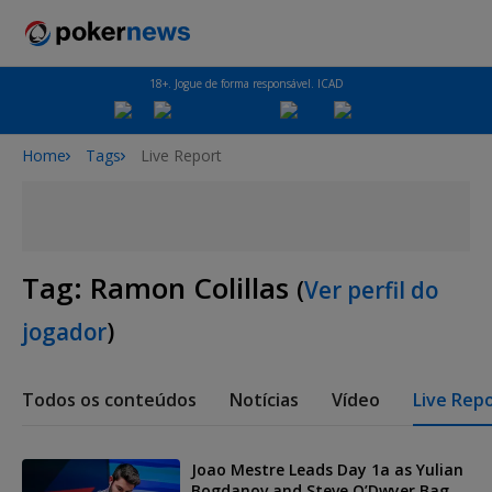
18+. Jogue de forma responsável. ICAD
Home
Tags
Live Report
Tag:
Ramon Colillas
(
Ver perfil do
jogador
)
Todos os conteúdos
Notícias
Vídeo
Live Rep
Joao Mestre Leads Day 1a as Yulian
Bogdanov and Steve O’Dwyer Bag