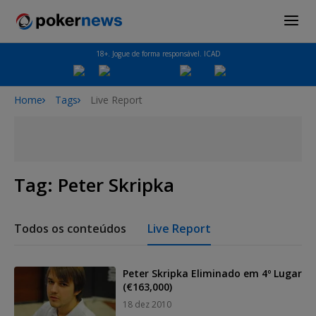
18+. Jogue de forma responsável. ICAD
Home
Tags
Live Report
Tag:
Peter Skripka
Todos os conteúdos
Live Report
Peter Skripka Eliminado em 4º Lugar
(€163,000)
18 dez 2010