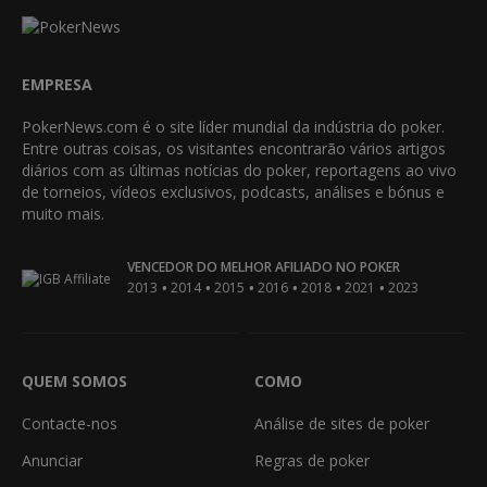
EMPRESA
PokerNews.com é o site líder mundial da indústria do poker.
Entre outras coisas, os visitantes encontrarão vários artigos
diários com as últimas notícias do poker, reportagens ao vivo
de torneios, vídeos exclusivos, podcasts, análises e bónus e
muito mais.
VENCEDOR DO MELHOR AFILIADO NO POKER
•
•
•
•
•
•
2013
2014
2015
2016
2018
2021
2023
QUEM SOMOS
COMO
Contacte-nos
Análise de sites de poker
Anunciar
Regras de poker