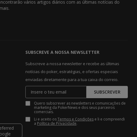
encontrarão vários artigos diários com as últimas notícias do
mais.
SUBSCREVE A NOSSA NEWSLETTER
Subscreve a nossa newsletter e recebe as últimas
notícias do poker, estratégias, e ofertas especiais
enviadas diretamente para a tua caixa do correio.
SUBSCREVER
Quero subscrever as newsletters e comunicações de
marketing da PokerNews e dos seus parceiros
comerciais.
Li e aceito os
Termos e Condições
e li e compreendi
a
Política de Privacidade
.