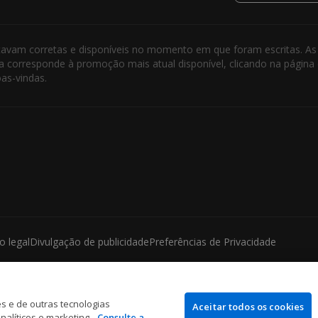
estavam corretas e disponíveis no momento em que foram escritas
a corresponde à promoção mais atual disponível, clicando na págin
as-vindas.
o legal
Divulgação de publicidade
Preferências de Privacidade
ste material não pode ser reproduzido, exibido, modificado ou distr
of Man
es e de outras tecnologias
Aceitar todos os cookies
alíticos e marketing.
Consulte a