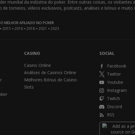
er mundial da indústria do poker. Entre outras coisas, os visitantes 
o de torneios, vídeos exclusivos, podcasts, análises e bónus e muito 
O MELHOR AFILIADO NO POKER
•
•
•
•
•
2015
2016
2018
2021
2023
CASINO
SOCIAL
Casino Online
Facebook
Análises de Casinos Online
Twitter
r
Melhores Bónus de Casino
Youtube
Slots
Instagram
oker
Twitch
Discord
RSS