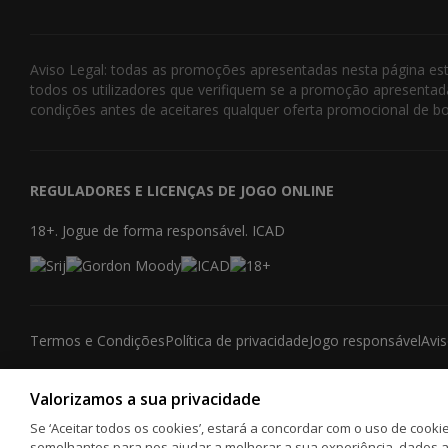
Aviso Legal: todas as promoções apresentadas nesta página 
todos os utilizadores que verifiquem se a promoção apresentad
condições antes de aceitares qualquer oferta promocional de bo
REGULADORES E LICENÇAS DE JOGO ONLINE
18+. Jogue de forma responsável. ICAD
Termos e Condições
Política de privacidade
Jogo responsável
Avis
© 2003-2026 iBus Media Limited. Todos os direitos reservados. E
Valorizamos a sua privacidade
detentor dos direitos autorais.
iBus Media Limited, 33-37 Athol Street IM1 1LB -Douglas -Isle 
Se ‘Aceitar todos os cookies’, estará a concordar com o uso de cooki
semelhantes para nos ajudar a melhorar a sua experiência, dados an