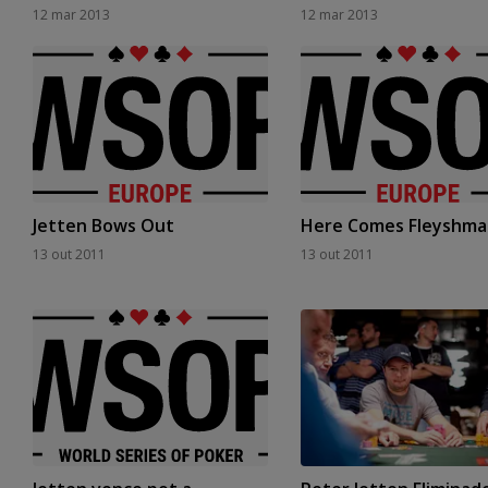
12 mar 2013
12 mar 2013
Jetten Bows Out
Here Comes Fleyshma
13 out 2011
13 out 2011