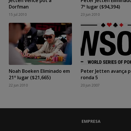
Jetten vence pot a
Peter Jetten Eliminad
Dorfman
7º lugar ($94,394)
15 jul 2010
23 jun 2010
Noah Boeken Eliminado em
Peter Jetten avança p
21º lugar ($21,665)
ronda 5
22 jun 2010
20 jun 2007
EMPRESA