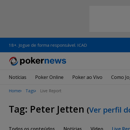
18+. Jogue de forma responsável. ICAD
Notícias
Poker Online
Poker ao Vivo
Como Jo
Home
Tags
Live Report
Tag:
Peter Jetten
(
Ver perfil 
Todos os conteúdos
Notícias
Vídeo
Live Re