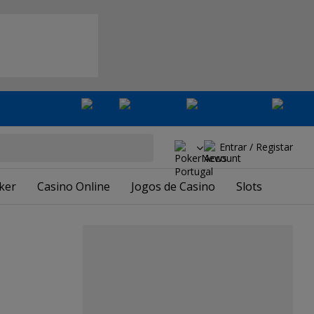
Entrar / Registar
ker
Casino Online
Jogos de Casino
Slots