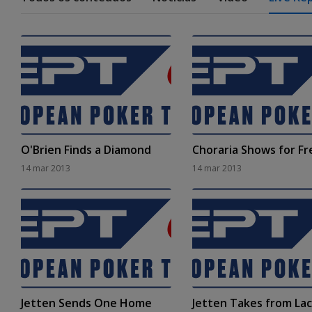
O'Brien Finds a Diamond
Choraria Shows for Fr
14 mar 2013
14 mar 2013
Jetten Sends One Home
Jetten Takes from La