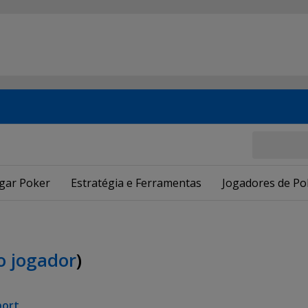
gar Poker
Estratégia e Ferramentas
Jogadores de Po
do jogador
)
port