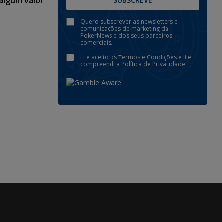
 algum valor
SUBSCREVE
Quero subscrever as newsletters e
comunicações de marketing da
PokerNews e dos seus parceiros
comerciais.
Li e aceito os
Termos e Condições
e li e
compreendi a
Política de Privacidade
.