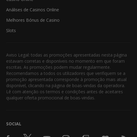
Análises de Casinos Online
Melhores Bónus de Casino
Slots
Aviso Legal: todas as promoções apresentadas nesta página
estavam corretas e disponíveis no momento em que foram
escritas. As promoções podem mudar regularmente.
Recomendamos a todos os utilizadores que verifiquem se a
promoção apresentada corresponde à promoção mais atual
disponível, clicando na página de boas-vindas da operadora.
Lê com atenção os termos e condições antes de aceitares
qualquer oferta promocional de boas-vindas.
SOCIAL