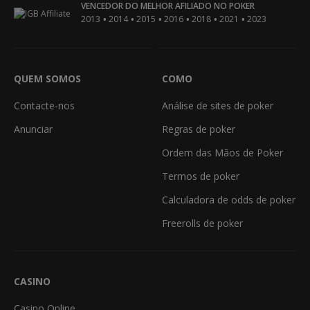
VENCEDOR DO MELHOR AFILIADO NO POKER
•
•
•
•
•
•
2013
2014
2015
2016
2018
2021
2023
QUEM SOMOS
COMO
Contacte-nos
Análise de sites de poker
Anunciar
Regras de poker
Ordem das Mãos de Poker
Termos de poker
Calculadora de odds de poker
Freerolls de poker
CASINO
Casino Online