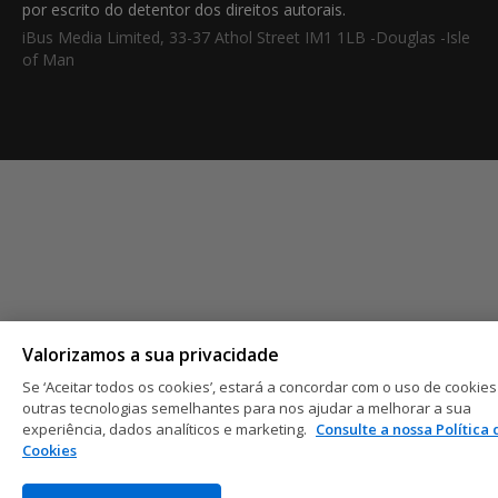
por escrito do detentor dos direitos autorais.
iBus Media Limited, 33-37 Athol Street IM1 1LB -Douglas -Isle
of Man
Valorizamos a sua privacidade
Se ‘Aceitar todos os cookies’, estará a concordar com o uso de cookies
outras tecnologias semelhantes para nos ajudar a melhorar a sua
experiência, dados analíticos e marketing.
Consulte a nossa Política 
Cookies