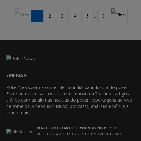
1
2
3
4
5
8
…
EMPRESA
PokerNews.com é o site líder mundial da indústria do poker.
Entre outras coisas, os visitantes encontrarão vários artigos
diários com as últimas notícias do poker, reportagens ao vivo
de torneios, vídeos exclusivos, podcasts, análises e bónus e
muito mais.
VENCEDOR DO MELHOR AFILIADO NO POKER
•
•
•
•
•
•
2013
2014
2015
2016
2018
2021
2023