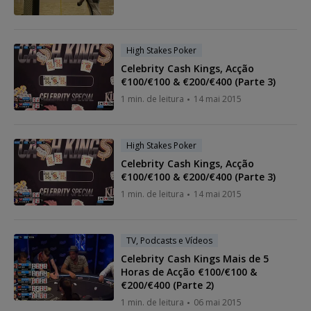
High Stakes Poker
Celebrity Cash Kings, Acção
€100/€100 & €200/€400 (Parte 3)
1 min. de leitura
14 mai 2015
High Stakes Poker
Celebrity Cash Kings, Acção
€100/€100 & €200/€400 (Parte 3)
1 min. de leitura
14 mai 2015
TV, Podcasts e Vídeos
Celebrity Cash Kings Mais de 5
Horas de Acção €100/€100 &
€200/€400 (Parte 2)
1 min. de leitura
06 mai 2015