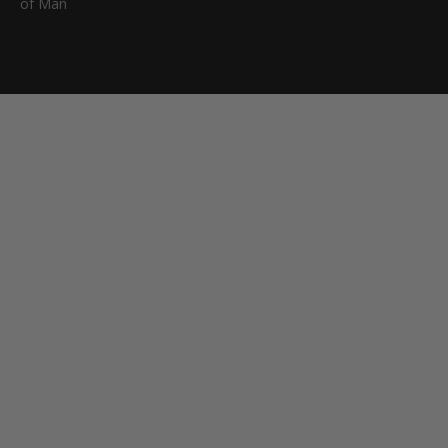
of Man