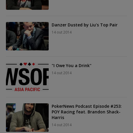
Danzer Dusted by Liu's Top Pair
14 out 2014
"I Owe You a Drink"
14 out 2014
PokerNews Podcast Episode #253:
POY Racing feat. Brandon Shack-
Harris
14 out 2014