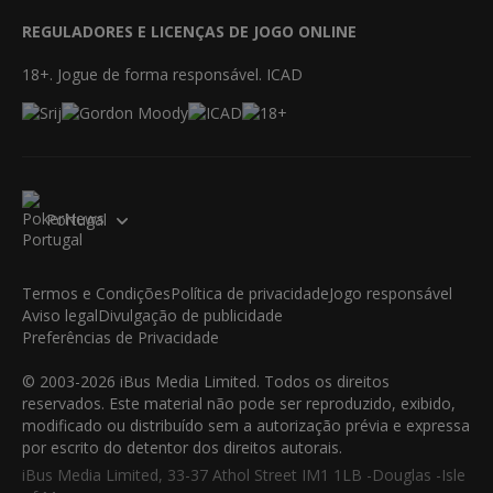
REGULADORES E LICENÇAS DE JOGO ONLINE
18+. Jogue de forma responsável. ICAD
Portugal
Termos e Condições
Política de privacidade
Jogo responsável
Aviso legal
Divulgação de publicidade
Preferências de Privacidade
© 2003-2026 iBus Media Limited. Todos os direitos
reservados. Este material não pode ser reproduzido, exibido,
modificado ou distribuído sem a autorização prévia e expressa
por escrito do detentor dos direitos autorais.
iBus Media Limited, 33-37 Athol Street IM1 1LB -Douglas -Isle