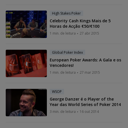
High Stakes Poker
Celebrity Cash Kings Mais de 5
Horas de Acção €50/€100
1 min. de leitura
27 abr 2015
Global Poker Index
European Poker Awards: A Gala e os
Vencedores!
1 min. de leitura
27 mar 2015
WSOP
George Danzer é o Player of the
Year das World Series of Poker 2014
3 min. de leitura
16 out 2014