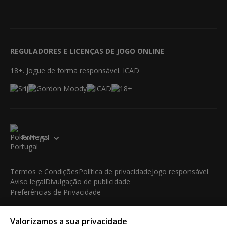
REGULADORES E LICENÇAS DE JOGO ONLINE
18+. Jogue de forma responsável. ICAD
Portugal
Termos e Condições
Política de privacidade
Jogo responsável
Aviso legal
Divulgação de publicidade
Preferências de Privacidade
© 2003-2026 iBus Media Limited. Todos os direitos
Valorizamos a sua privacidade
reservados. Este material não pode ser reproduzido, exibido,