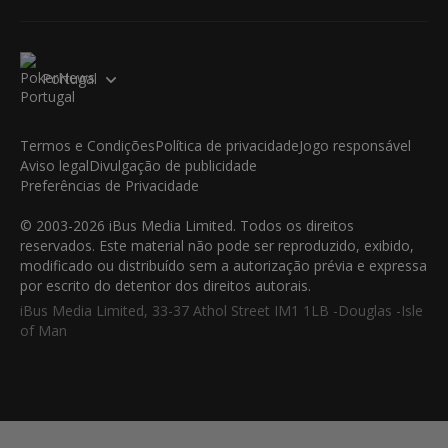
Portugal
Termos e Condições
Política de privacidade
Jogo responsável
Aviso legal
Divulgação de publicidade
Preferências de Privacidade
© 2003-2026 iBus Media Limited. Todos os direitos
reservados. Este material não pode ser reproduzido, exibido,
modificado ou distribuído sem a autorização prévia e expressa
por escrito do detentor dos direitos autorais.
iBus Media Limited, 33-37 Athol Street IM1 1LB -Douglas -Isle
of Man