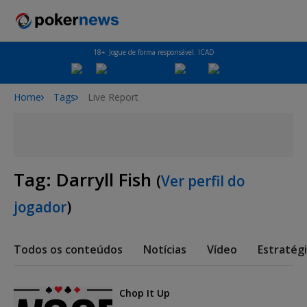
18+. Jogue de forma responsável. ICAD
Home
Tags
Live Report
Tag:
Darryll Fish
(
Ver perfil do
jogador
)
Todos os conteúdos
Notícias
Vídeo
Estratég
Chop It Up