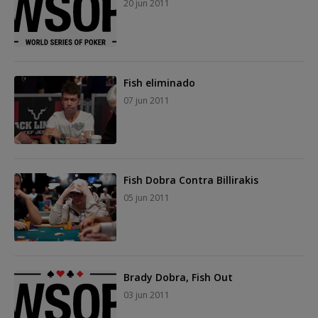
20 jun 2011
Fish eliminado
07 jun 2011
Fish Dobra Contra Billirakis
05 jun 2011
Brady Dobra, Fish Out
03 jun 2011