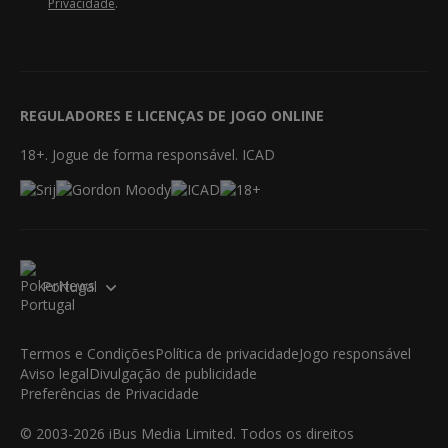
Privacidade
.
REGULADORES E LICENÇAS DE JOGO ONLINE
18+. Jogue de forma responsável. ICAD
Portugal
Termos e Condições
Política de privacidade
Jogo responsável
Aviso legal
Divulgação de publicidade
Preferências de Privacidade
© 2003-2026 iBus Media Limited. Todos os direitos