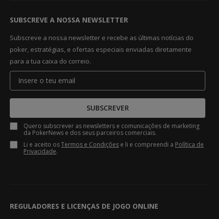
SUBSCREVE A NOSSA NEWSLETTER
Subscreve a nossa newsletter e recebe as últimas notícias do
poker, estratégias, e ofertas especiais enviadas diretamente
para a tua caixa do correio.
SUBSCREVER
Quero subscrever as newsletters e comunicações de marketing
da PokerNews e dos seus parceiros comerciais.
Li e aceito os
Termos e Condições
e li e compreendi a
Política de
Privacidade
.
REGULADORES E LICENÇAS DE JOGO ONLINE