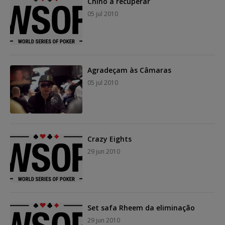
Chino a recuperar
05 jul 2010
Agradeçam às Câmaras
05 jul 2010
Crazy Eights
29 jun 2010
Set safa Rheem da eliminação
29 jun 2010