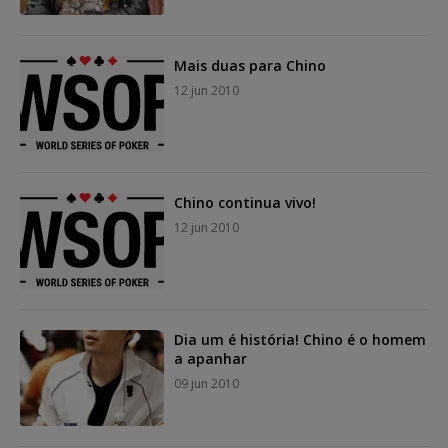
Mais duas para Chino
12 jun 2010
Chino continua vivo!
12 jun 2010
Dia um é história! Chino é o homem
a apanhar
09 jun 2010