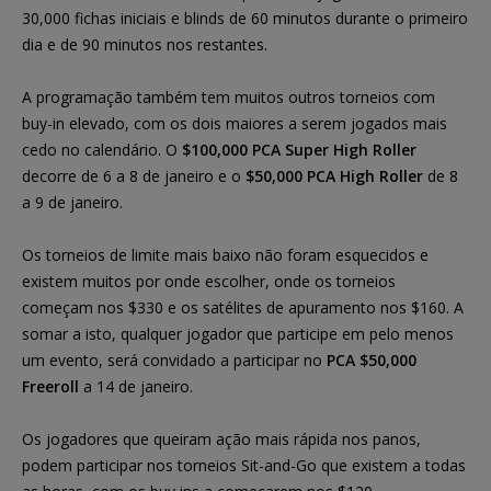
30,000 fichas iniciais e blinds de 60 minutos durante o primeiro
dia e de 90 minutos nos restantes.
A programação também tem muitos outros torneios com
buy-in elevado, com os dois maiores a serem jogados mais
cedo no calendário. O
$100,000 PCA Super High Roller
decorre de 6 a 8 de janeiro e o
$50,000 PCA High Roller
de 8
a 9 de janeiro.
Os torneios de limite mais baixo não foram esquecidos e
existem muitos por onde escolher, onde os torneios
começam nos $330 e os satélites de apuramento nos $160. A
somar a isto, qualquer jogador que participe em pelo menos
um evento, será convidado a participar no
PCA $50,000
Freeroll
a 14 de janeiro.
Os jogadores que queiram ação mais rápida nos panos,
podem participar nos torneios Sit-and-Go que existem a todas