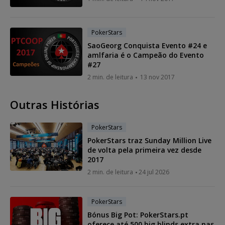
PokerStars
SaoGeorg Conquista Evento #24 e
amlfaria é o Campeão do Evento
#27
2 min. de leitura
13 nov 2017
Outras Histórias
PokerStars
PokerStars traz Sunday Million Live
de volta pela primeira vez desde
2017
2 min. de leitura
24 jul 2026
PokerStars
Bónus Big Pot: PokerStars.pt
oferece até 500 big blinds extra nas