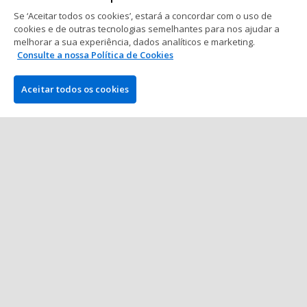
Se ‘Aceitar todos os cookies’, estará a concordar com o uso de
WSOP
cookies e de outras tecnologias semelhantes para nos ajudar a
Confirmadas datas das WSOP Las
melhorar a sua experiência, dados analíticos e marketing.
Vegas e WSOP Paradise para 2026;
Consulte a nossa Política de Cookies
POY tem $1 milhão em prémios
2 min. de leitura
17 dez 2025
Aceitar todos os cookies
Mostrar mais posts
EMPRESA
PokerNews.com é o site líder mundial da indústria do poker.
Entre outras coisas, os visitantes encontrarão vários artigos
diários com as últimas notícias do poker, reportagens ao vivo