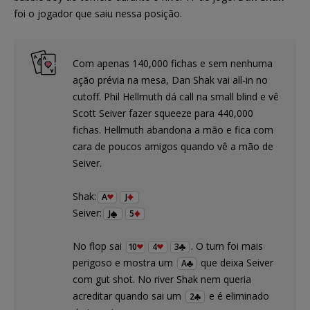
foi o jogador que saiu nessa posição.
Com apenas 140,000 fichas e sem nenhuma
ação prévia na mesa, Dan Shak vai all-in no
cutoff. Phil Hellmuth dá call na small blind e vê
Scott Seiver fazer squeeze para 440,000
fichas. Hellmuth abandona a mão e fica com
cara de poucos amigos quando vê a mão de
Seiver.
Shak:
A
J
Seiver:
J
5
No flop sai
. O turn foi mais
10
4
3
perigoso e mostra um
que deixa Seiver
A
com gut shot. No river Shak nem queria
acreditar quando sai um
e é eliminado
2