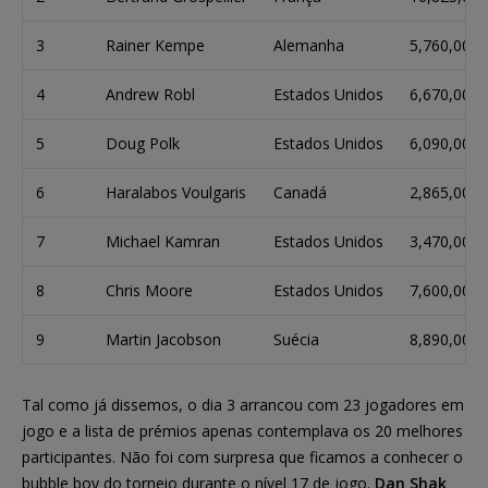
3
Rainer Kempe
Alemanha
5,760,000
4
Andrew Robl
Estados Unidos
6,670,000
5
Doug Polk
Estados Unidos
6,090,000
6
Haralabos Voulgaris
Canadá
2,865,000
7
Michael Kamran
Estados Unidos
3,470,000
8
Chris Moore
Estados Unidos
7,600,000
9
Martin Jacobson
Suécia
8,890,000
Tal como já dissemos, o dia 3 arrancou com 23 jogadores em
jogo e a lista de prémios apenas contemplava os 20 melhores
participantes. Não foi com surpresa que ficamos a conhecer o
bubble boy do torneio durante o nível 17 de jogo.
Dan Shak