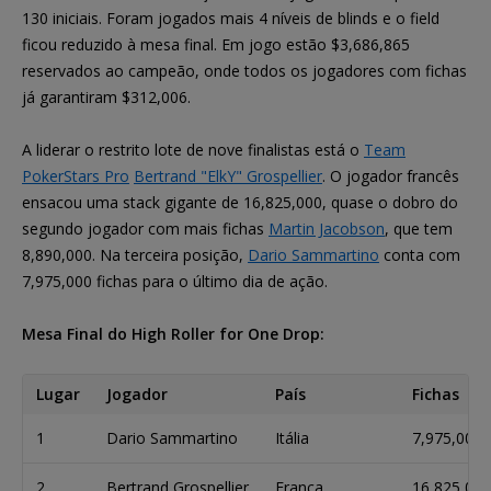
130 iniciais. Foram jogados mais 4 níveis de blinds e o field
ficou reduzido à mesa final. Em jogo estão $3,686,865
reservados ao campeão, onde todos os jogadores com fichas
já garantiram $312,006.
A liderar o restrito lote de nove finalistas está o
Team
PokerStars Pro
Bertrand "ElkY" Grospellier
. O jogador francês
ensacou uma stack gigante de 16,825,000, quase o dobro do
segundo jogador com mais fichas
Martin Jacobson
, que tem
8,890,000. Na terceira posição,
Dario Sammartino
conta com
7,975,000 fichas para o último dia de ação.
Mesa Final do High Roller for One Drop:
Lugar
Jogador
País
Fichas
1
Dario Sammartino
Itália
7,975,000
2
Bertrand Grospellier
França
16,825,000