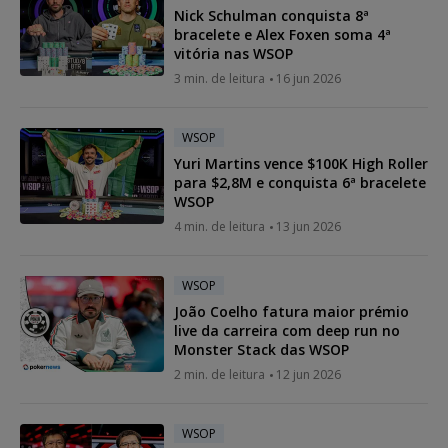
Nick Schulman conquista 8ª
bracelete e Alex Foxen soma 4ª
vitória nas WSOP
3 min. de leitura
16 jun 2026
WSOP
Yuri Martins vence $100K High Roller
para $2,8M e conquista 6ª bracelete
WSOP
4 min. de leitura
13 jun 2026
WSOP
João Coelho fatura maior prémio
live da carreira com deep run no
Monster Stack das WSOP
2 min. de leitura
12 jun 2026
WSOP