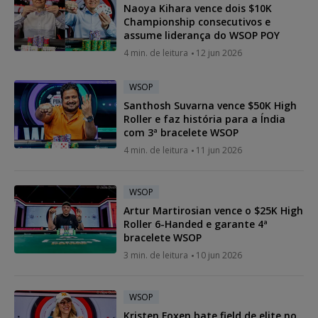
Naoya Kihara vence dois $10K
Championship consecutivos e
assume liderança do WSOP POY
4 min. de leitura
12 jun 2026
WSOP
Santhosh Suvarna vence $50K High
Roller e faz história para a Índia
com 3ª bracelete WSOP
4 min. de leitura
11 jun 2026
WSOP
Artur Martirosian vence o $25K High
Roller 6-Handed e garante 4ª
bracelete WSOP
3 min. de leitura
10 jun 2026
WSOP
Kristen Foxen bate field de elite no