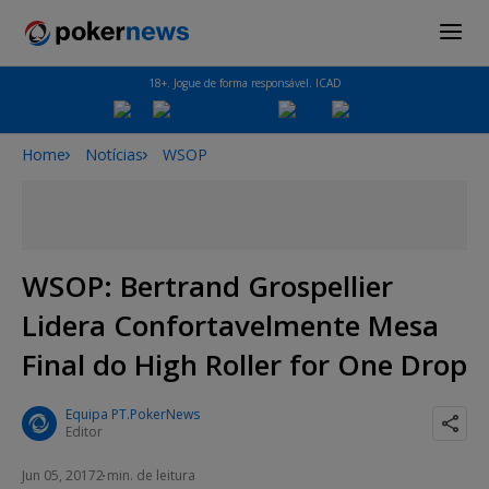
18+. Jogue de forma responsável. ICAD
Home
Notícias
WSOP
WSOP: Bertrand Grospellier
Lidera Confortavelmente Mesa
Final do High Roller for One Drop
Equipa PT.PokerNews
Editor
Jun 05, 2017
2 min. de leitura