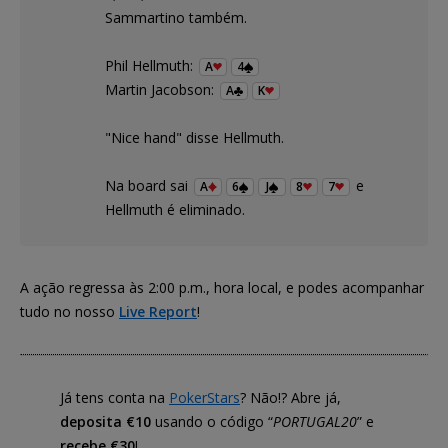
Sammartino também.
Phil Hellmuth:
A
4
Martin Jacobson:
A
K
"Nice hand" disse Hellmuth.
Na board sai
e
A
6
J
8
7
Hellmuth é eliminado.
A ação regressa às 2:00 p.m., hora local, e podes acompanhar
tudo no nosso
Live Report
!
Já tens conta na
PokerStars
? Não!? Abre já,
deposita €10
usando o código “
PORTUGAL20
” e
recebe €30
!