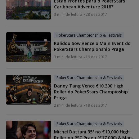
Estão Prontos para o PokerStars
Caribbean Adventure 2018?
3 min. de leitura
28 dez 2017
PokerStars Championship & Festivals
Kalidou Sow Vence o Main Event do
PokerStars Championship Praga
3 min. de leitura
19 dez 2017
PokerStars Championship & Festivals
Danny Tang Vence €10,300 High
Roller do PokerStars Champioship
Praga
2 min. de leitura
19 dez 2017
PokerStars Championship & Festivals
Michel Dattani 35º no €10,000 High
Roller no PSC Praga (€17,000) & Mais