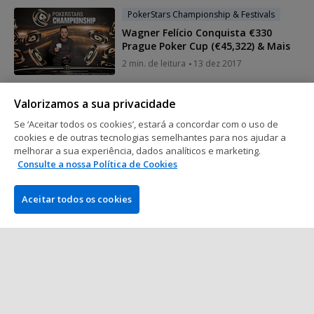
PokerStars Championship & Festivals
Wagner Felício Conquista €330
Prague Poker Cup (€45,322) & Mais
2 min. de leitura
13 dez 2017
Valorizamos a sua privacidade
PokerStars Championship & Festivals
Se ‘Aceitar todos os cookies’, estará a concordar com o uso de
Filipe Oliveira e João Vieira no Dia 2
cookies e de outras tecnologias semelhantes para nos ajudar a
do Main Event do PSC Praga
melhorar a sua experiência, dados analíticos e marketing.
2 min. de leitura
13 dez 2017
Consulte a nossa Política de Cookies
Aceitar todos os cookies
Mostrar mais posts