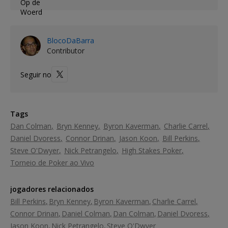
BlocoDaBarra
Contributor
Seguir no
Tags
Dan Colman
Bryn Kenney
Byron Kaverman
Charlie Carrel
Daniel Dvoress
Connor Drinan
Jason Koon
Bill Perkins
Steve O'Dwyer
Nick Petrangelo
High Stakes Poker
Torneio de Poker ao Vivo
jogadores relacionados
Bill Perkins
Bryn Kenney
Byron Kaverman
Charlie Carrel
Connor Drinan
Daniel Colman
Dan Colman
Daniel Dvoress
Jason Koon
Nick Petrangelo
Steve O'Dwyer