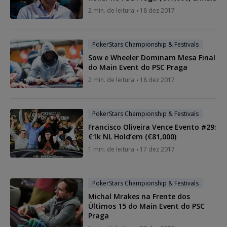
2 min. de leitura
18 dez 2017
PokerStars Championship & Festivals
Sow e Wheeler Dominam Mesa Final
do Main Event do PSC Praga
2 min. de leitura
18 dez 2017
PokerStars Championship & Festivals
Francisco Oliveira Vence Evento #29:
€1k NL Hold’em (€81,000)
1 min. de leitura
17 dez 2017
PokerStars Championship & Festivals
Michal Mrakes na Frente dos
Últimos 15 do Main Event do PSC
Praga