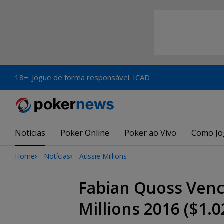
18+. Jogue de forma responsável. ICAD
Notícias
Poker Online
Poker ao Vivo
Como Jo
Home
Notícias
Aussie Millions
Fabian Quoss Venc
Millions 2016 ($1.0