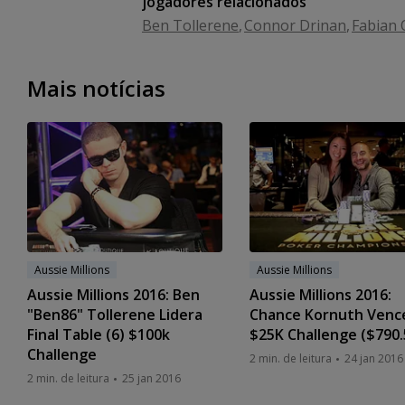
jogadores relacionados
Ben Tollerene
Connor Drinan
Fabian
Mais notícias
Aussie Millions
Aussie Millions
Aussie Millions 2016: Ben
Aussie Millions 2016:
"Ben86" Tollerene Lidera
Chance Kornuth Venc
Final Table (6) $100k
$25K Challenge ($790.
Challenge
2 min. de leitura
24 jan 2016
2 min. de leitura
25 jan 2016