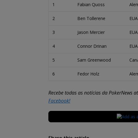
1
Fabian Quoss
Ale
2
Ben Tollerene
EUA
3
Jason Mercier
EUA
4
Connor Drinan
EUA
5
Sam Greenwood
Can
6
Fedor Holz
Ale
Recebe todas as notícias da PokerNews at
Facebook!