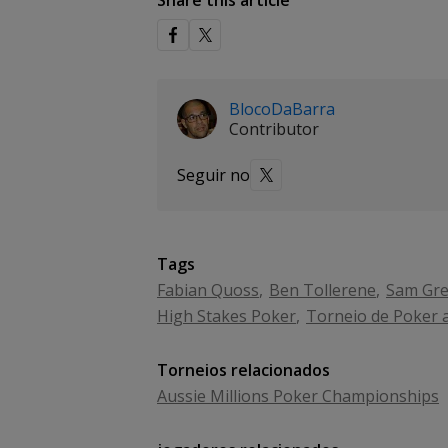
Share this article
BlocoDaBarra
Contributor
Seguir no
Tags
Fabian Quoss
Ben Tollerene
Sam Gr
High Stakes Poker
Torneio de Poker 
Torneios relacionados
Aussie Millions Poker Championships