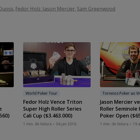
 Quoss
Fedor Holz
Jason Mercier
Sam Greenwood
World Poker Tour
Torneios Poker ao Vi
Fedor Holz Vence Triton
Jason Mercier v
e
Super High Roller Series
Roller Seminole
560)
Cali Cup ($3.463.000)
Poker Open ($65
1 min. de leitura
04 jan 2016
1 min. de leitura
19 