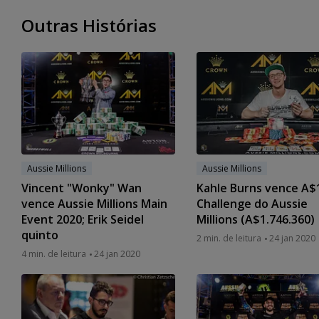
Outras Histórias
Aussie Millions
Aussie Millions
Vincent "Wonky" Wan
Kahle Burns vence A$
vence Aussie Millions Main
Challenge do Aussie
Event 2020; Erik Seidel
Millions (A$1.746.360)
quinto
2 min. de leitura
24 jan 2020
4 min. de leitura
24 jan 2020