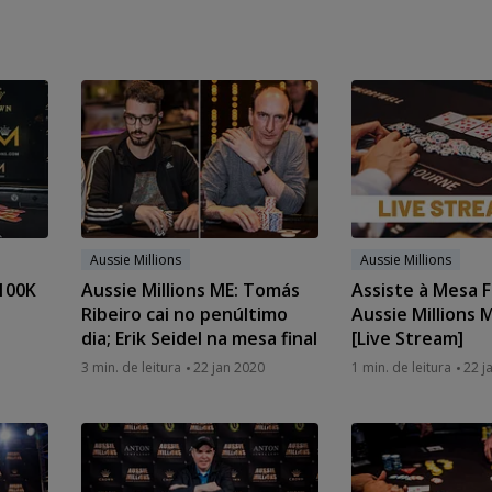
Aussie Millions
Aussie Millions
100K
Aussie Millions ME: Tomás
Assiste à Mesa F
Ribeiro cai no penúltimo
Aussie Millions 
dia; Erik Seidel na mesa final
[Live Stream]
3 min. de leitura
22 jan 2020
1 min. de leitura
22 j