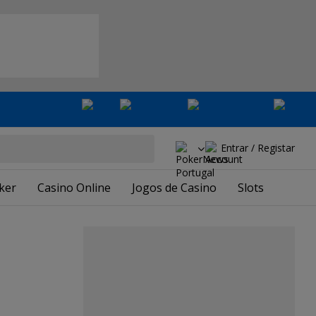
Entrar / Registar
ker
Casino Online
Jogos de Casino
Slots