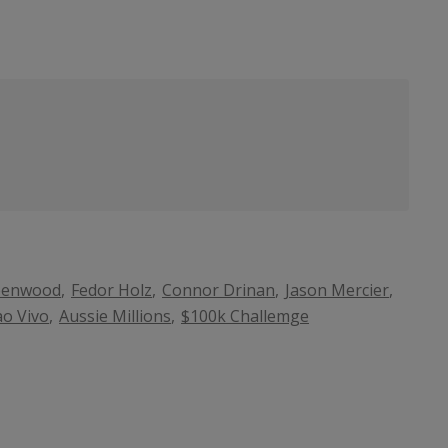
eenwood
Fedor Holz
Connor Drinan
Jason Mercier
ao Vivo
Aussie Millions
$100k Challemge