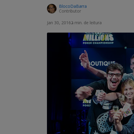
BlocoDaBarra
Contributor
Jan 30, 2016
2 min. de leitura