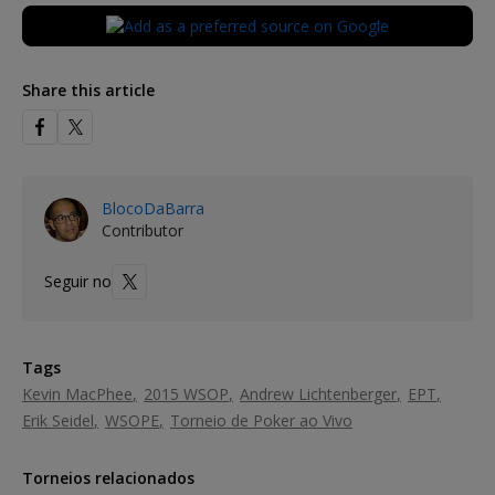
Share this article
BlocoDaBarra
Contributor
Seguir no
Tags
Kevin MacPhee
2015 WSOP
Andrew Lichtenberger
EPT
Erik Seidel
WSOPE
Torneio de Poker ao Vivo
Torneios relacionados