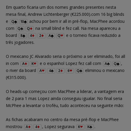
Em quarto ficaria um dos nomes grandes presentes nesta
mesa final, Andrew Lichtenberger (€225.000).com 16 big blinds
e
achou por bem ir all in pré-flop, MacPhee acordou
Q
10
com
na small blind e fez call. Na mesa apareceu a
Q
Q
board
e o torneio ficava reduzido a
8
4
2
A
Q
três jogadores.
O mexicano JC Alvarado seria o próximo a ser eliminado, foi all
in com
e o espanhol Lopez fez call com
,
A
K
A
Q
o river da board
eliminou o mexicano
A
4
2
6
Q
(€315.000).
O heads-up começou com MacPhee a liderar, a vantagem era
de 2 para 1 mas Lopez ainda conseguiu igualar. No final seria
McPhee a levantar o troféu, tudo aconteceu na seguinte mão:
As fichas acabaram no centro da mesa pré-flop e MacPhee
mostrou
, Lopez segurava
.
A
4
K
K