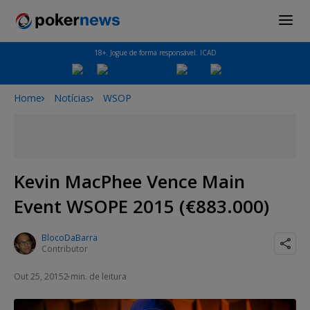
18+. Jogue de forma responsável. ICAD
Home
Notícias
WSOP
Kevin MacPhee Vence Main
Event WSOPE 2015 (€883.000)
BlocoDaBarra
Contributor
Out 25, 2015
2 min. de leitura