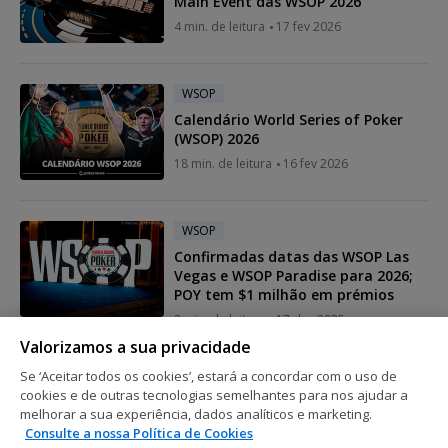
Main Event das WSOP 2026
4 min. de leitura
17 fev 2026
WSOP
Calendário World Series of Poker
(WSOP) 2026
18 min. de leitura
16 fev 2026
WSOP
Confirmadas datas das WSOP Las
Vegas e WSOP Paradise para 2026;
POY tem $1 milhão em prémios
2 min. de leitura
17 dez 2025
Valorizamos a sua privacidade
Se ‘Aceitar todos os cookies’, estará a concordar com o uso de
WSOP
cookies e de outras tecnologias semelhantes para nos ajudar a
Benjamin "bencb789" Rolle vence
melhorar a sua experiência, dados analíticos e marketing.
Main Event das WSOP Online 2025
Consulte a nossa Política de Cookies
para $3,9 milhões