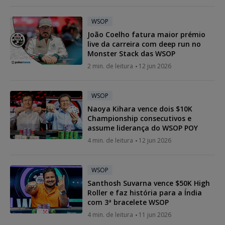
WSOP
João Coelho fatura maior prémio
live da carreira com deep run no
Monster Stack das WSOP
2 min. de leitura
12 jun 2026
WSOP
Naoya Kihara vence dois $10K
Championship consecutivos e
assume liderança do WSOP POY
4 min. de leitura
12 jun 2026
WSOP
Santhosh Suvarna vence $50K High
Roller e faz história para a Índia
com 3ª bracelete WSOP
4 min. de leitura
11 jun 2026