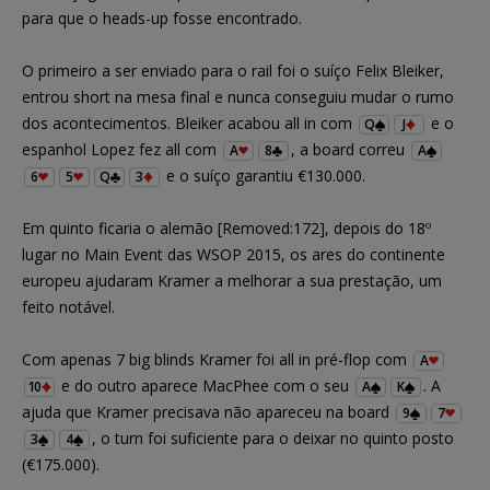
para que o heads-up fosse encontrado.
O primeiro a ser enviado para o rail foi o suíço Felix Bleiker,
entrou short na mesa final e nunca conseguiu mudar o rumo
dos acontecimentos. Bleiker acabou all in com
e o
Q
J
espanhol Lopez fez all com
, a board correu
A
8
A
e o suíço garantiu €130.000.
6
5
Q
3
Em quinto ficaria o alemão [Removed:172], depois do 18º
lugar no Main Event das WSOP 2015, os ares do continente
europeu ajudaram Kramer a melhorar a sua prestação, um
feito notável.
Com apenas 7 big blinds Kramer foi all in pré-flop com
A
e do outro aparece MacPhee com o seu
. A
10
A
K
ajuda que Kramer precisava não apareceu na board
9
7
, o turn foi suficiente para o deixar no quinto posto
3
4
(€175.000).