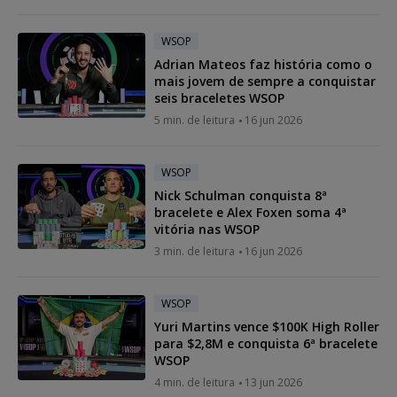
WSOP
Adrian Mateos faz história como o
mais jovem de sempre a conquistar
seis braceletes WSOP
5 min. de leitura
16 jun 2026
WSOP
Nick Schulman conquista 8ª
bracelete e Alex Foxen soma 4ª
vitória nas WSOP
3 min. de leitura
16 jun 2026
WSOP
Yuri Martins vence $100K High Roller
para $2,8M e conquista 6ª bracelete
WSOP
4 min. de leitura
13 jun 2026