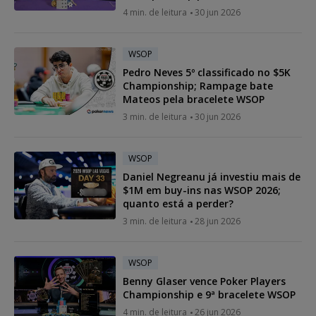
4 min. de leitura
30 jun 2026
WSOP
Pedro Neves 5º classificado no $5K
Championship; Rampage bate
Mateos pela bracelete WSOP
3 min. de leitura
30 jun 2026
WSOP
Daniel Negreanu já investiu mais de
$1M em buy-ins nas WSOP 2026;
quanto está a perder?
3 min. de leitura
28 jun 2026
WSOP
Benny Glaser vence Poker Players
Championship e 9ª bracelete WSOP
4 min. de leitura
26 jun 2026