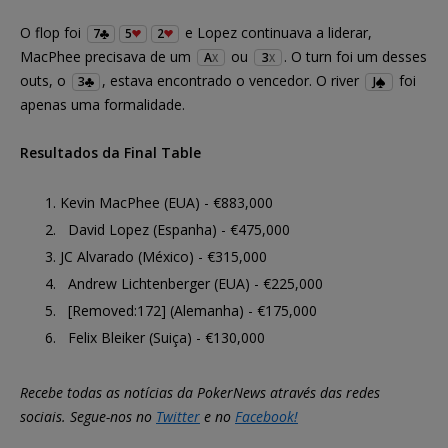
O flop foi
e Lopez continuava a liderar,
7
5
2
MacPhee precisava de um
ou
. O turn foi um desses
A
3
X
X
outs, o
, estava encontrado o vencedor. O river
foi
3
J
apenas uma formalidade.
Resultados da Final Table
Kevin MacPhee (EUA) - €883,000
David Lopez (Espanha) - €475,000
JC Alvarado (México) - €315,000
Andrew Lichtenberger (EUA) - €225,000
[Removed:172] (Alemanha) - €175,000
Felix Bleiker (Suiça) - €130,000
Recebe todas as notícias da PokerNews através das redes
sociais. Segue-nos no
Twitter
e no
Facebook!