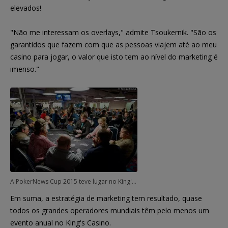
elevados!
"Não me interessam os overlays," admite Tsoukernik. "São os
garantidos que fazem com que as pessoas viajem até ao meu
casino para jogar, o valor que isto tem ao nível do marketing é
imenso."
A PokerNews Cup 2015 teve lugar no King's Casino em Fevereiro
Em suma, a estratégia de marketing tem resultado, quase
todos os grandes operadores mundiais têm pelo menos um
evento anual no King's Casino.