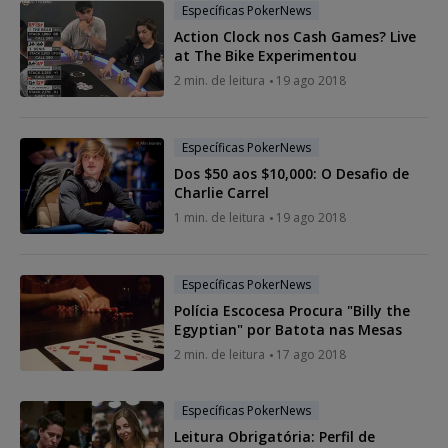
Específicas PokerNews
Action Clock nos Cash Games? Live
at The Bike Experimentou
2 min. de leitura
19 ago 2018
Específicas PokerNews
Dos $50 aos $10,000: O Desafio de
Charlie Carrel
1 min. de leitura
19 ago 2018
Específicas PokerNews
Polícia Escocesa Procura "Billy the
Egyptian" por Batota nas Mesas
2 min. de leitura
17 ago 2018
Específicas PokerNews
Leitura Obrigatória: Perfil de