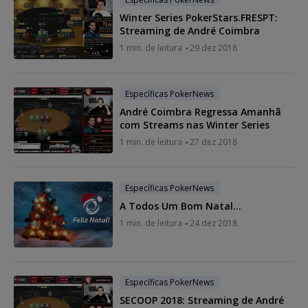
Winter Series PokerStars.FRESPT:
Streaming de André Coimbra
1 min. de leitura
29 dez 2018
Específicas PokerNews
André Coimbra Regressa Amanhã
com Streams nas Winter Series
1 min. de leitura
27 dez 2018
Específicas PokerNews
A Todos Um Bom Natal...
1 min. de leitura
24 dez 2018
Específicas PokerNews
SECOOP 2018: Streaming de André