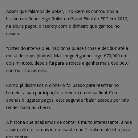
Assim que falámos de poker, Tsoukerniak contou-nos a
história do Super High Roller da Grand Final do EPT em 2012,
na altura pagou o reentry com o dinheiro que ganhou no
casino.
"Antes do intervalo eu não tinha quase fichas e decidi ir até à
mesa de craps (dados). Mal cheguei ganhei logo €70,000 em
dois minutos, depois fui para a roleta e ganhei mais €50,000."
contou Tsoukerniak.
Como já dissmeos o dinheiro foi usado para reentrar no
torneio, a sua participação terminou na mesa final. Com
apenas 6 lugares pagos, esta segunda "bala" acabou por não
render nada ao checo.
A história que acabámos de contar é muito interessante, ainda
assim, não foi a mais interessante que Tsoukerniak tinha para
nos contar.