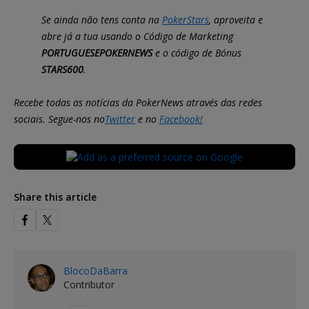
Se ainda não tens conta na
PokerStars
, aproveita e
abre já a tua usando o Código de Marketing
PORTUGUESEPOKERNEWS
e o código de Bónus
STARS600
.
Recebe todas as notícias da PokerNews através das redes
sociais. Segue-nos no
Twitter
e no
Facebook!
Share this article
BlocoDaBarra
Contributor