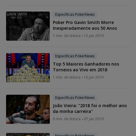
Específicas PokerNews
Poker Pro Gavin Smith Morre
Inesperadamente aos 50 Anos
1 min. de leitura
15 jan 2019
Específicas PokerNews
Top 5 Maiores Ganhadores nos
Torneios ao Vivo em 2018
1 min. de leitura
10 jan 2019
Específicas PokerNews
João Vieira: "2018 foi o melhor ano
da minha carreira"
6 min. de leitura
07 jan 2019
Específicas PokerNews