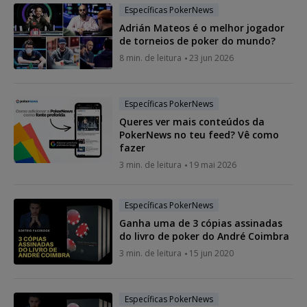
Específicas PokerNews
Adrián Mateos é o melhor jogador
de torneios de poker do mundo?
8 min. de leitura
23 jun 2026
Específicas PokerNews
Queres ver mais conteúdos da
PokerNews no teu feed? Vê como
fazer
3 min. de leitura
19 mai 2026
Específicas PokerNews
Ganha uma de 3 cópias assinadas
do livro de poker do André Coimbra
3 min. de leitura
15 jun 2020
Específicas PokerNews