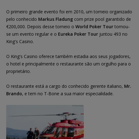
O primeiro grande evento foi em 2010, um torneio organizado
pelo conhecido
Markus Fladung
com prize pool garantido de
€200,000. Depois desse torneio o
World Poker Tour
tornou-
se um evento regular e o
Eureka Poker Tour
juntou 493 no
King's Casino.
O King's Casino oferece também estadia aos seus jogadores,
o hotel e principalmente o restaurante são um orgulho para o
proprietário.
O restaurante está a cargo do conhecido gerente italiano,
Mr.
Brando
, e tem no T-Bone a sua maior especialidade.