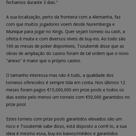
fechamos durante 3 dias."
A sua localização, perto da fronteira com a Alemanha, faz
com que muitos jogadores voem desde Nuremberga e
Munique para jogar no Kings. Quer sejam torneio ou cash, a
oferta é muita e com diversos níveis de buy-ins. Ao todo são
160 as mesas de poker disponíveis, Tsoukernik disse que as
obras de ampliação do casino foram de tal ordem que o novo
"anexo" é maior que o próprio casino.
O tamanho interessa mas não é tudo, a qualidade dos
torneios oferecidos é sempre tida em conta. Nos últimos 12
meses foram pagos €15,000,000 em prize pools e todos os
dias existe pelo menos um torneio com €50,000 garantidos no
prize pool.
Estes torneio com prize pools garantidos elevados são um
risco e Tsoukernik sabe disso, está disposto a corrê-lo, a sua
ideia é mesmo essa, buy-ins baixos/médios e garantidos