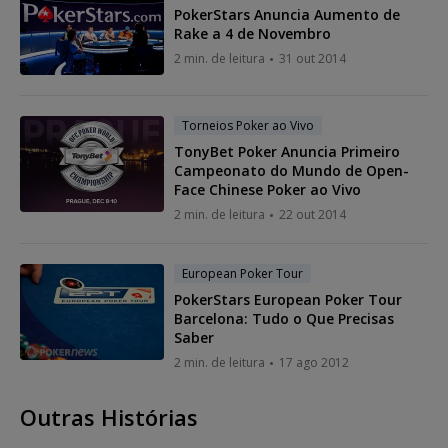
PokerStars Anuncia Aumento de
Rake a 4 de Novembro
2 min. de leitura
31 out 2014
Torneios Poker ao Vivo
TonyBet Poker Anuncia Primeiro
Campeonato do Mundo de Open-
Face Chinese Poker ao Vivo
2 min. de leitura
22 out 2014
European Poker Tour
PokerStars European Poker Tour
Barcelona: Tudo o Que Precisas
Saber
2 min. de leitura
17 ago 2012
Outras Histórias