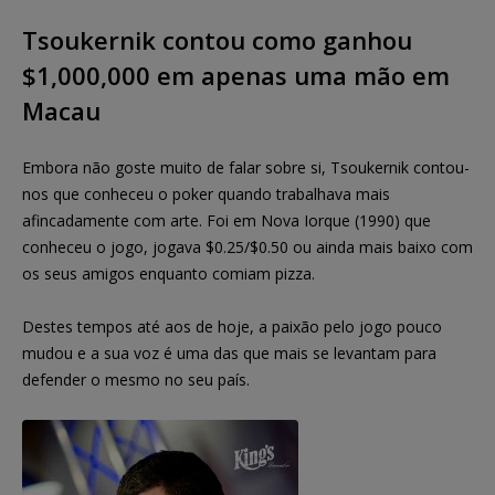
Tsoukernik contou como ganhou
$1,000,000 em apenas uma mão em
Macau
Embora não goste muito de falar sobre si, Tsoukernik contou-
nos que conheceu o poker quando trabalhava mais
afincadamente com arte. Foi em Nova Iorque (1990) que
conheceu o jogo, jogava $0.25/$0.50 ou ainda mais baixo com
os seus amigos enquanto comiam pizza.
Destes tempos até aos de hoje, a paixão pelo jogo pouco
mudou e a sua voz é uma das que mais se levantam para
defender o mesmo no seu país.