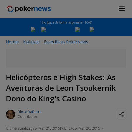
18+. Jogue de forma responsável. ICAD
Home
Notícias
Específicas PokerNews
Helicópteros e High Stakes: As
Aventuras de Leon Tsoukernik
Dono do King's Casino
BlocoDaBarra
Contributor
Última atualização: Mar 21, 2015
Publicado: Mar 20, 2015