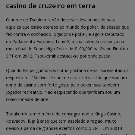
casino de cruzeiro em terra
O nome de Tsoukernik não deve ser desconhecido para
aqueles que estão atentos ao mundo do poker, da sessão que
fez contra o conhecido jogador de poker, e agora Deputado
no Parlamento Europeu, Tony G, à sua colorida presença na
mesa final do Super High Roller de €100,000 na Grand Final do
EPT em 2012, Tsoukernik destaca-se por onde passa.
Quando lhe perguntámos como gostaria de ser apresentado a
resposta foi: "Se tivesse que me caracterizar diria que sou um
dono de casino com forte gosto pelo poker, sou também
jogador recreativo. Não esquecendo que também sou um
coleccionador de arte."
Tsoukernik tem o mérito de conseguir que o King's Casino,
Rozvadov, fuja à crise que tem assolado a região, muito
devido à perda de grandes eventos como o EPT. Em 20014