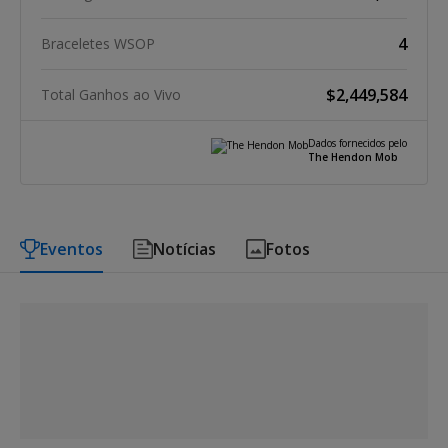
4
Braceletes WSOP
$2,449,584
Total Ganhos ao Vivo
Dados fornecidos pelo
The Hendon Mob
Eventos
Notícias
Fotos