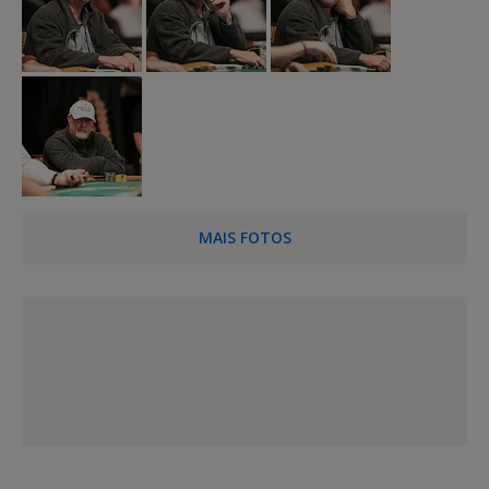
MAIS FOTOS