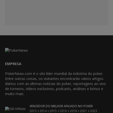
EMPRESA
PokerNews.com é o site líder mundial da indústria do poker.
Entre outras coisas, os visitantes encontrarão vários artigos
diários com as últimas notícias do poker, reportagens ao vivo
de torneios, vídeos exclusivos, podcasts, análises e bónus e
muito mais.
VENCEDOR DO MELHOR AFILIADO NO POKER
•
•
•
•
•
•
2013
2014
2015
2016
2018
2021
2023