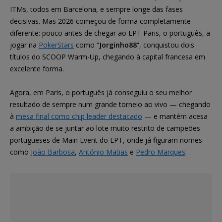
ITMs, todos em Barcelona, e sempre longe das fases
decisivas. Mas 2026 começou de forma completamente
diferente: pouco antes de chegar ao EPT Paris, o português, a
jogar na
PokerStars
como “
Jorginho88
”, conquistou dois
títulos do SCOOP Warm-Up, chegando à capital francesa em
excelente forma.
Agora, em Paris, o português já conseguiu o seu melhor
resultado de sempre num grande torneio ao vivo — chegando
à
mesa final como chip leader destacado
— e mantém acesa
a ambição de se juntar ao lote muito restrito de campeões
portugueses de Main Event do EPT, onde já figuram nomes
como
João Barbosa
,
António Matias
e
Pedro Marques
.