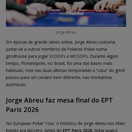
Jorge Abreu
Em épocas de grande séries online, Jorge Abreu costuma
juntar-se a outros membros da Polarize Poker numa
grindhouse para jogar SCOOPs e WCOOPs. Durante algum
tempo, Florianópolis, no Brasil, foi uma das bases mais
habituais, mas nas duas últimas temporadas a “casa” do grind
passou para um cenário bem diferente, nas montanhas
austríacas.
Jorge Abreu faz mesa final do EPT
Paris 2026
No European Poker Tour, o histórico de Jorge Abreu nos Main
Events era discreto. Antes do
EPT Paris 2026
, tinha quatro