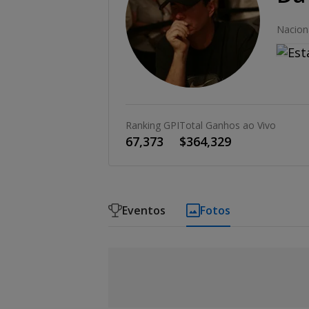
Nacion
Ranking GPI
Total Ganhos ao Vivo
67,373
$364,329
Eventos
Fotos