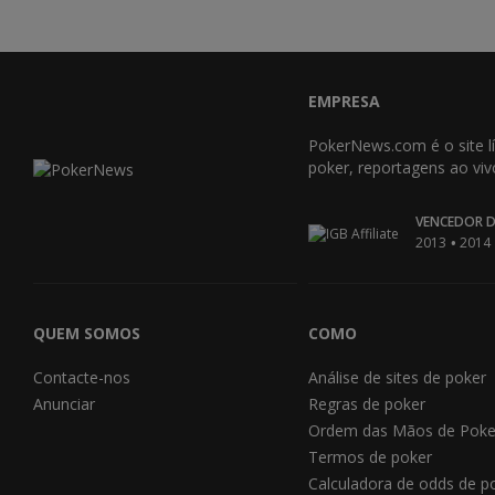
EMPRESA
PokerNews.com é o site líd
poker, reportagens ao viv
VENCEDOR D
•
2013
2014
QUEM SOMOS
COMO
Contacte-nos
Análise de sites de poker
Anunciar
Regras de poker
Ordem das Mãos de Poke
Termos de poker
Calculadora de odds de p