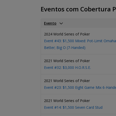
Eventos com Cobertura 
Evento
2024 World Series of Poker
Event #43: $1,500 Mixed: Pot-Limit Omaha
Better; Big O (7-Handed)
2021 World Series of Poker
Event #32: $3,000 H.O.R.S.E.
2021 World Series of Poker
Event #23: $1,500 Eight Game Mix 6-Hand
2021 World Series of Poker
Event #14: $1,500 Seven Card Stud