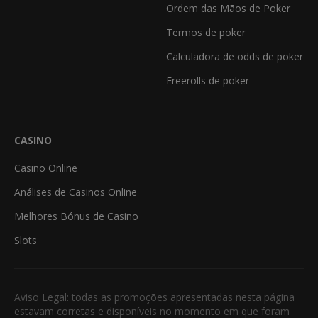
Ordem das Mãos de Poker
Termos de poker
Calculadora de odds de poker
Freerolls de poker
CASINO
Casino Online
Análises de Casinos Online
Melhores Bónus de Casino
Slots
Aviso Legal: todas as promoções apresentadas nesta página
estavam corretas e disponíveis no momento em que foram