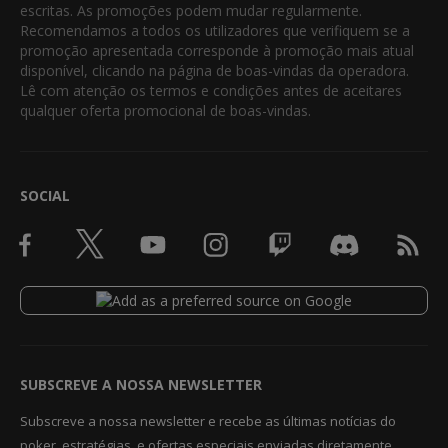
escritas. As promoções podem mudar regularmente.
Recomendamos a todos os utilizadores que verifiquem se a
promoção apresentada corresponde à promoção mais atual
disponível, clicando na página de boas-vindas da operadora.
Lê com atenção os termos e condições antes de aceitares
qualquer oferta promocional de boas-vindas.
SOCIAL
SUBSCREVE A NOSSA NEWSLETTER
Subscreve a nossa newsletter e recebe as últimas notícias do
poker, estratégias, e ofertas especiais enviadas diretamente