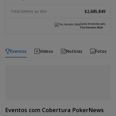
$2,685,849
Total Ganhos ao Vivo
Dados fornecidos pelo
The Hendon Mob
Eventos
Vídeos
Notícias
Fotos
Eventos com Cobertura PokerNews