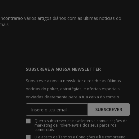
encontrarão vários artigos diários com as últimas notícias do
mais.
SUBSCREVE A NOSSA NEWSLETTER
Subscreve a nossa newsletter e recebe as últimas
notícias do poker, estratégias, e ofertas especiais
enviadas diretamente para a tua caixa do correio.
SUBSCREVER
Quero subscrever as newsletters e comunicações de
marketing da PokerNews e dos seus parceiros
comerciais.
Li e aceito os
Termos e Condições
e li e compreendi