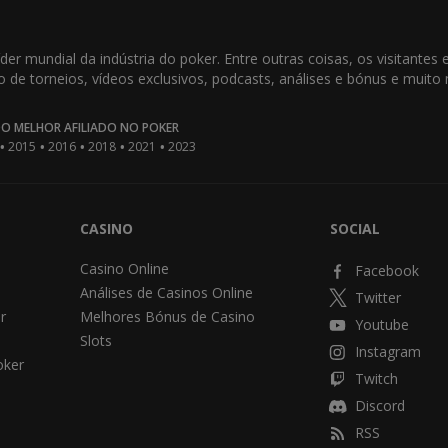
er mundial da indústria do poker. Entre outras coisas, os visitantes 
o de torneios, vídeos exclusivos, podcasts, análises e bónus e muito 
O MELHOR AFILIADO NO POKER
•
•
•
•
•
2015
2016
2018
2021
2023
CASINO
SOCIAL
Casino Online
Facebook
Análises de Casinos Online
Twitter
r
Melhores Bónus de Casino
Youtube
Slots
Instagram
oker
Twitch
Discord
RSS