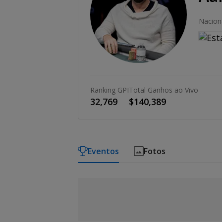
Nacion
Ranking GPI
Total Ganhos ao Vivo
32,769
$140,389
Eventos
Fotos