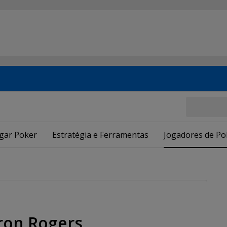
gar Poker
Estratégia e Ferramentas
Jogadores de Po
ron Rogers