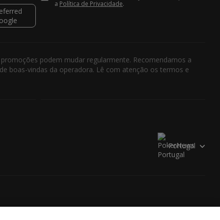
a
Política de Privacidade
.
. As promoções podem mudar regularmente. Recomendamos a
a de boas-vindas da operadora. Lê com atenção os termos e
Portugal
ibuído sem a autorização prévia e expressa por escrito do