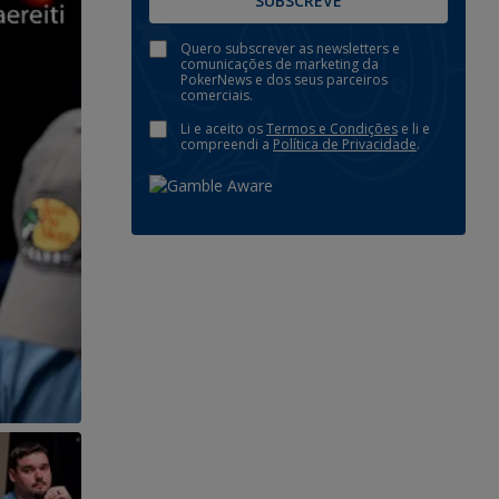
SUBSCREVE
Quero subscrever as newsletters e
comunicações de marketing da
PokerNews e dos seus parceiros
comerciais.
Li e aceito os
Termos e Condições
e li e
compreendi a
Política de Privacidade
.