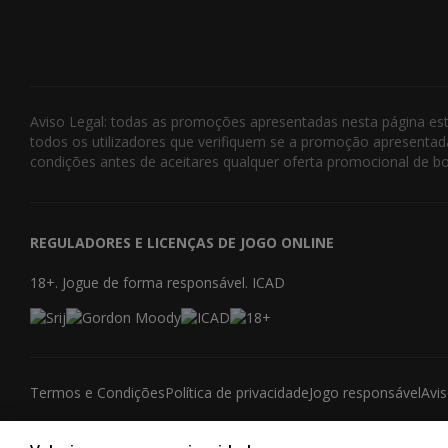
Aviso Legal: todas as promoções apresentadas nesta página 
todos os utilizadores que verifiquem se a promoção apresentad
condições antes de aceitares qualquer oferta promocional de bo
REGULADORES E LICENÇAS DE JOGO ONLINE
18+. Jogue de forma responsável. ICAD
Termos e Condições
Política de privacidade
Jogo responsável
Avis
© 2003-2026 iBus Media Limited. Todos os direitos reservados. E