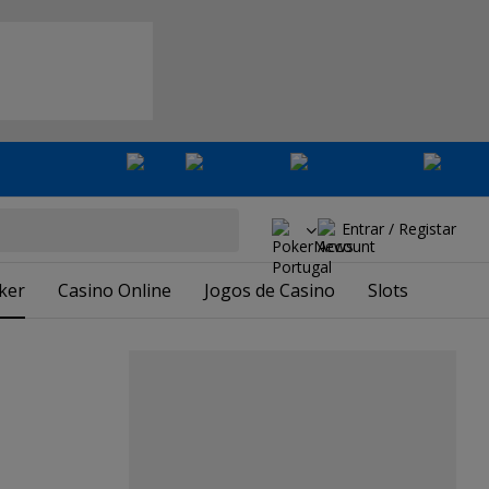
Entrar / Registar
ker
Casino Online
Jogos de Casino
Slots