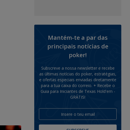
Mantém-te a par das
principais notícias de
poker!
Subscreve a nossa newsletter e recebe
as últimas notícias do poker, estratégias,
e ofertas especiais enviadas diretamente
para a tua caixa do correio. + Recebe o
Guia para Iniciantes de Texas Hold'em -
GRÁTIS!