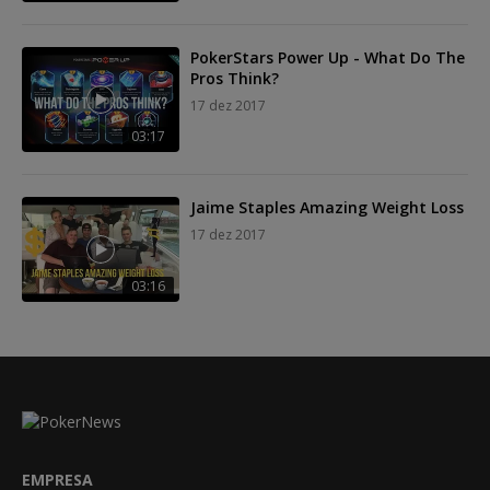
PokerStars Power Up - What Do The
Pros Think?
17 dez 2017
03:17
Jaime Staples Amazing Weight Loss
17 dez 2017
03:16
EMPRESA