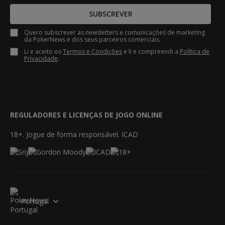
SUBSCREVER
Quero subscrever as newsletters e comunicações de marketing
da PokerNews e dos seus parceiros comerciais.
Li e aceito os
Termos e Condições
e li e compreendi a
Política de
Privacidade
.
REGULADORES E LICENÇAS DE JOGO ONLINE
18+. Jogue de forma responsável. ICAD
Portugal