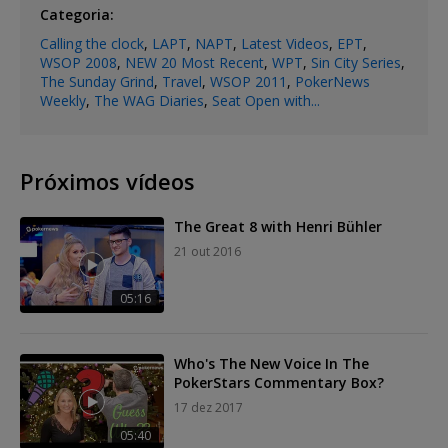
Categoria:
Calling the clock
,
LAPT
,
NAPT
,
Latest Videos
,
EPT
,
WSOP 2008
,
NEW 20 Most Recent
,
WPT
,
Sin City Series
,
The Sunday Grind
,
Travel
,
WSOP 2011
,
PokerNews
Weekly
,
The WAG Diaries
,
Seat Open with...
Próximos vídeos
The Great 8 with Henri Bühler
21 out 2016
05:16
Who's The New Voice In The
PokerStars Commentary Box?
17 dez 2017
05:40