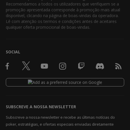
Recomendamos a todos os utilizadores que verifiquem se a
promoção apresentada corresponde à promoção mais atual
disponível, clicando na página de boas-vindas da operadora.
Lê com atenção os termos e condições antes de aceitares
qualquer oferta promocional de boas-vindas.
SOCIAL
SUBSCREVE A NOSSA NEWSLETTER
Subscreve a nossa newsletter e recebe as últimas notícias do
poker, estratégias, e ofertas especiais enviadas diretamente