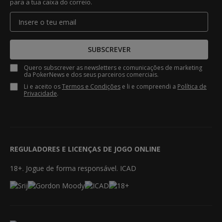
para a tua caixa do correio.
SUBSCREVER
Quero subscrever as newsletters e comunicações de marketing
da PokerNews e dos seus parceiros comerciais.
Li e aceito os
Termos e Condições
e li e compreendi a
Política de
Privacidade
.
REGULADORES E LICENÇAS DE JOGO ONLINE
18+. Jogue de forma responsável. ICAD