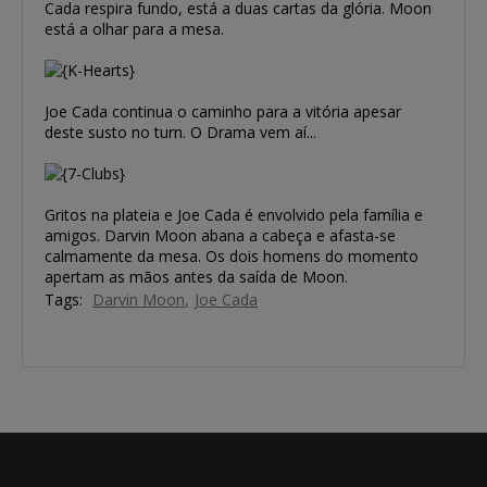
Cada respira fundo, está a duas cartas da glória. Moon
está a olhar para a mesa.
Joe Cada continua o caminho para a vitória apesar
deste susto no turn. O Drama vem aí...
Gritos na plateia e Joe Cada é envolvido pela família e
amigos. Darvin Moon abana a cabeça e afasta-se
calmamente da mesa. Os dois homens do momento
apertam as mãos antes da saída de Moon.
Tags:
Darvin Moon
Joe Cada