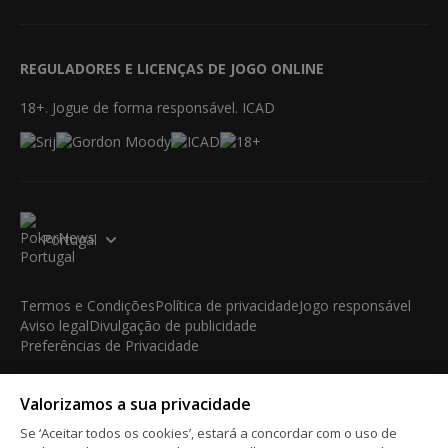
REGULADORES E LICENÇAS DE JOGO ONLINE
18+. Jogue de forma responsável. ICAD
Portugal
Termos e Condições
Política de privacidade
Jogo responsável
Aviso legal
Divulgação de publicidade
Preferências de Privacidade
© 2003-2026 iBus Media Limited. Todos os direitos
Valorizamos a sua privacidade
reservados. Este material não pode ser reproduzido, exibido,
modificado ou distribuído sem a autorização prévia e expressa
Se ‘Aceitar todos os cookies’, estará a concordar com o uso de
por escrito do detentor dos direitos autorais.