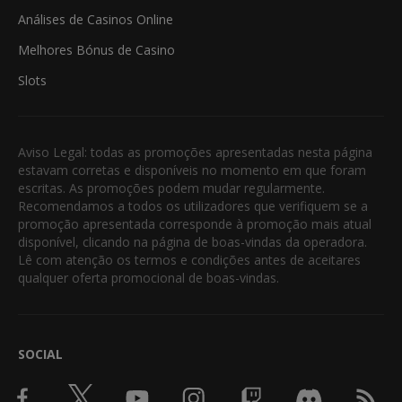
Análises de Casinos Online
Melhores Bónus de Casino
Slots
Aviso Legal: todas as promoções apresentadas nesta página
estavam corretas e disponíveis no momento em que foram
escritas. As promoções podem mudar regularmente.
Recomendamos a todos os utilizadores que verifiquem se a
promoção apresentada corresponde à promoção mais atual
disponível, clicando na página de boas-vindas da operadora.
Lê com atenção os termos e condições antes de aceitares
qualquer oferta promocional de boas-vindas.
SOCIAL