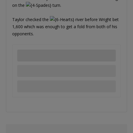
on the
turn.
Taylor checked the
river before Wright bet
1,600 which was enough to get a fold from both of his
opponents.