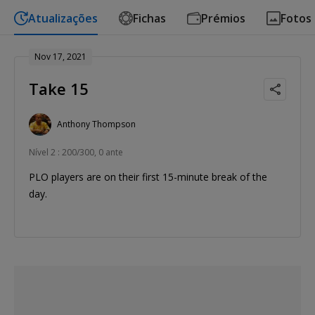
Atualizações
Fichas
Prémios
Fotos
Nov 17, 2021
Take 15
Anthony Thompson
Nível 2 : 200/300, 0 ante
PLO players are on their first 15-minute break of the
day.