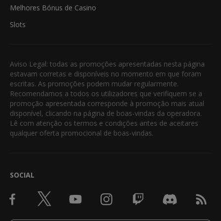
Melhores Bónus de Casino
Slots
Aviso Legal: todas as promoções apresentadas nesta página
estavam corretas e disponíveis no momento em que foram
escritas. As promoções podem mudar regularmente.
Recomendamos a todos os utilizadores que verifiquem se a
promoção apresentada corresponde à promoção mais atual
disponível, clicando na página de boas-vindas da operadora.
Lê com atenção os termos e condições antes de aceitares
qualquer oferta promocional de boas-vindas.
SOCIAL