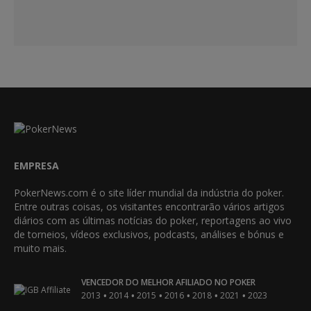
EMPRESA
PokerNews.com é o site líder mundial da indústria do poker.
Entre outras coisas, os visitantes encontrarão vários artigos
diários com as últimas notícias do poker, reportagens ao vivo
de torneios, vídeos exclusivos, podcasts, análises e bónus e
muito mais.
VENCEDOR DO MELHOR AFILIADO NO POKER
•
•
•
•
•
•
2013
2014
2015
2016
2018
2021
2023