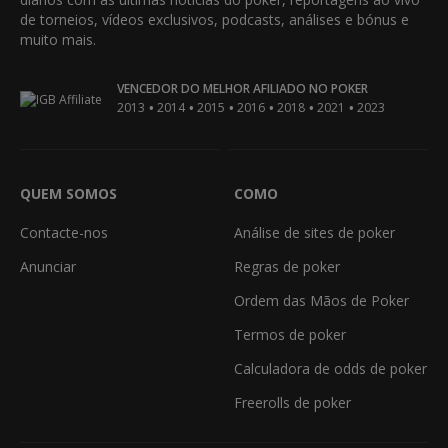
de torneios, vídeos exclusivos, podcasts, análises e bónus e
muito mais.
VENCEDOR DO MELHOR AFILIADO NO POKER
•
•
•
•
•
•
2013
2014
2015
2016
2018
2021
2023
QUEM SOMOS
COMO
Contacte-nos
Análise de sites de poker
Anunciar
Regras de poker
Ordem das Mãos de Poker
Termos de poker
Calculadora de odds de poker
Freerolls de poker