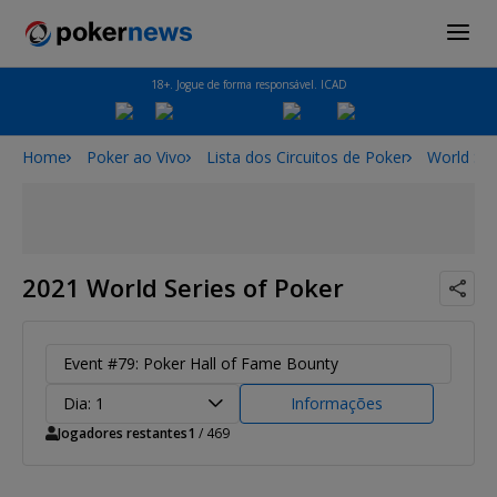
18+. Jogue de forma responsável. ICAD
Home
Poker ao Vivo
Lista dos Circuitos de Poker
World Ser
2021 World Series of Poker
Event #79: Poker Hall of Fame Bounty
Dia: 1
Informações
Jogadores restantes
1
/ 469