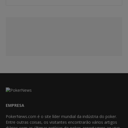
EMPRESA
PokerNews.com é o site líder mundial da indústria do poker.
Entre outras coisas, os visitantes encontrarão vários artigos
diários com as últimas notícias do poker, reportagens ao vivo