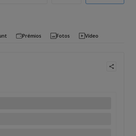
unt
Prémios
Fotos
Vídeo