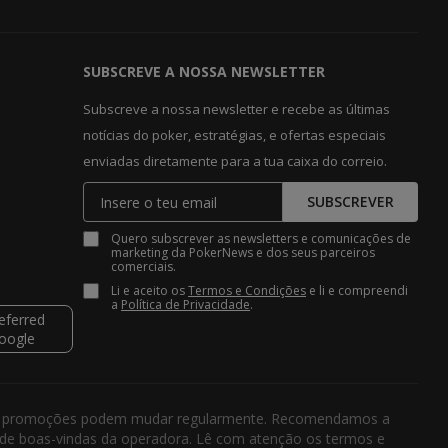
SUBSCREVE A NOSSA NEWSLETTER
Subscreve a nossa newsletter e recebe as últimas
notícias do poker, estratégias, e ofertas especiais
enviadas diretamente para a tua caixa do correio.
SUBSCREVER
Quero subscrever as newsletters e comunicações de
marketing da PokerNews e dos seus parceiros
comerciais.
Li e aceito os
Termos e Condições
e li e compreendi
a
Política de Privacidade
.
. As promoções podem mudar regularmente. Recomendamos a
a de boas-vindas da operadora. Lê com atenção os termos e