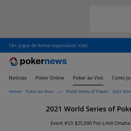
18+. Jogue de forma responsável. ICAD
Notícias
Poker Online
Poker ao Vivo
Como Jo
Home
Poker ao Vivo
…
World Series of Poker
2021 Worl
2021 World Series of Pok
Event #53: $25,000 Pot-Limit Omaha 