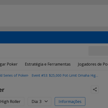
gar Poker
Estratégia e Ferramentas
Jogadores de Po
d Series of Poker
Event #53: $25,000 Pot-Limit Omaha High Roller
er
High Roller
Dia: 3
Informações