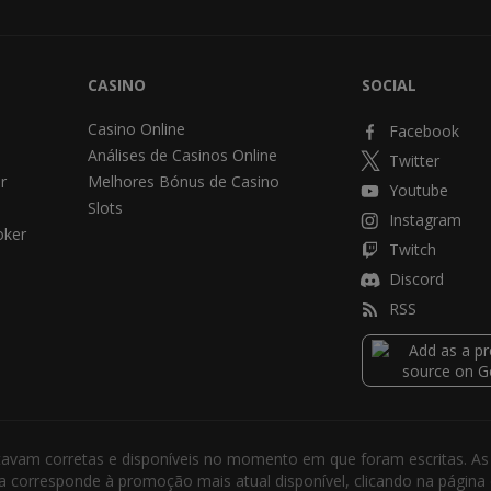
CASINO
SOCIAL
Casino Online
Facebook
Análises de Casinos Online
Twitter
r
Melhores Bónus de Casino
Youtube
Slots
Instagram
oker
Twitch
Discord
RSS
estavam corretas e disponíveis no momento em que foram escritas
a corresponde à promoção mais atual disponível, clicando na págin