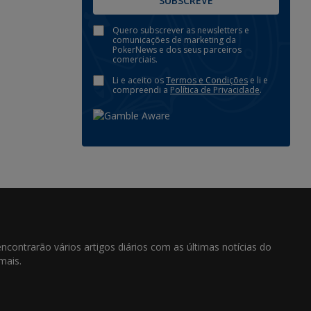
SUBSCREVE
Quero subscrever as newsletters e
comunicações de marketing da
PokerNews e dos seus parceiros
comerciais.
Li e aceito os
Termos e Condições
e li e
compreendi a
Política de Privacidade
.
encontrarão vários artigos diários com as últimas notícias do
mais.