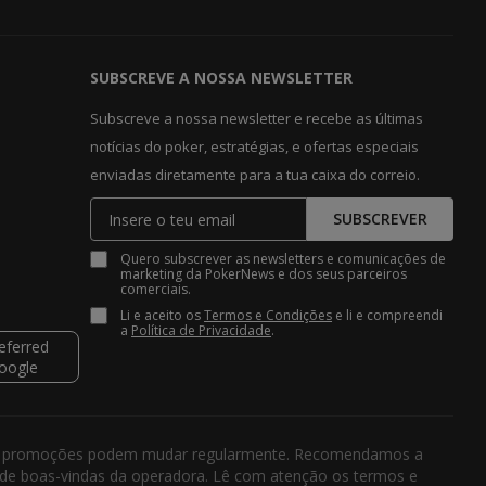
SUBSCREVE A NOSSA NEWSLETTER
Subscreve a nossa newsletter e recebe as últimas
notícias do poker, estratégias, e ofertas especiais
enviadas diretamente para a tua caixa do correio.
SUBSCREVER
Quero subscrever as newsletters e comunicações de
marketing da PokerNews e dos seus parceiros
comerciais.
Li e aceito os
Termos e Condições
e li e compreendi
a
Política de Privacidade
.
. As promoções podem mudar regularmente. Recomendamos a
a de boas-vindas da operadora. Lê com atenção os termos e