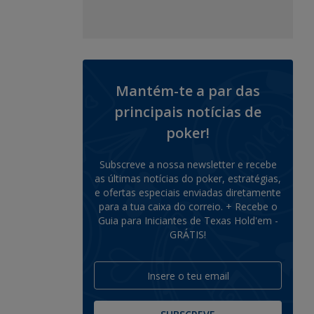
Mantém-te a par das
principais notícias de
poker!
Subscreve a nossa newsletter e recebe
as últimas notícias do poker, estratégias,
e ofertas especiais enviadas diretamente
para a tua caixa do correio. + Recebe o
Guia para Iniciantes de Texas Hold'em -
GRÁTIS!