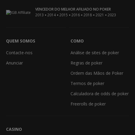
VENCEDOR DO MELHOR AFILIADO NO POKER
•
•
•
•
•
•
2013
2014
2015
2016
2018
2021
2023
QUEM SOMOS
COMO
Contacte-nos
Análise de sites de poker
Anunciar
Regras de poker
Ordem das Mãos de Poker
Termos de poker
Calculadora de odds de poker
Freerolls de poker
CASINO