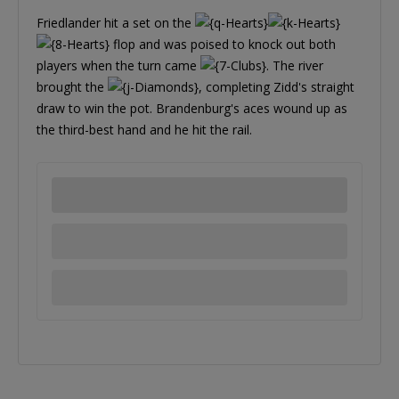
Friedlander hit a set on the
flop and was poised to knock out both
players when the turn came
. The river
brought the
, completing Zidd's straight
draw to win the pot. Brandenburg's aces wound up as
the third-best hand and he hit the rail.