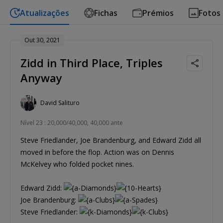
Atualizações
Fichas
Prémios
Fotos
Out 30, 2021
Zidd in Third Place, Triples
Anyway
David Salituro
Nível 23 : 20,000/40,000, 40,000 ante
Steve Friedlander, Joe Brandenburg, and Edward Zidd all
moved in before the flop. Action was on Dennis
McKelvey who folded pocket nines.
Edward Zidd:
Joe Brandenburg:
Steve Friedlander: