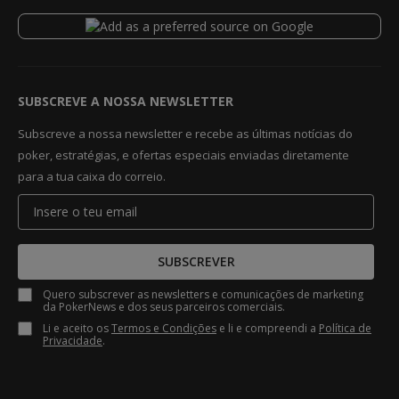
SUBSCREVE A NOSSA NEWSLETTER
Subscreve a nossa newsletter e recebe as últimas notícias do
poker, estratégias, e ofertas especiais enviadas diretamente
para a tua caixa do correio.
SUBSCREVER
Quero subscrever as newsletters e comunicações de marketing
da PokerNews e dos seus parceiros comerciais.
Li e aceito os
Termos e Condições
e li e compreendi a
Política de
Privacidade
.