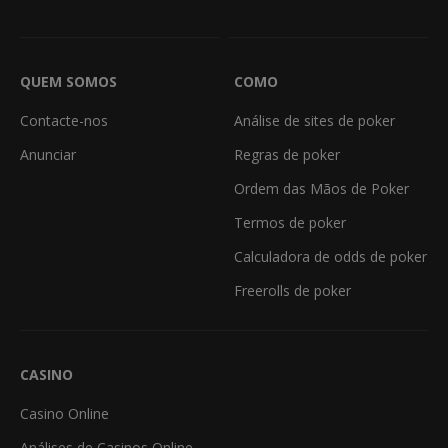
QUEM SOMOS
COMO
Contacte-nos
Análise de sites de poker
Anunciar
Regras de poker
Ordem das Mãos de Poker
Termos de poker
Calculadora de odds de poker
Freerolls de poker
CASINO
Casino Online
Análises de Casinos Online