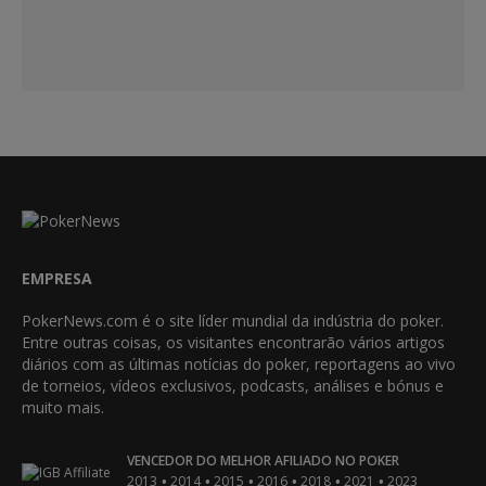
EMPRESA
PokerNews.com é o site líder mundial da indústria do poker.
Entre outras coisas, os visitantes encontrarão vários artigos
diários com as últimas notícias do poker, reportagens ao vivo
de torneios, vídeos exclusivos, podcasts, análises e bónus e
muito mais.
VENCEDOR DO MELHOR AFILIADO NO POKER
•
•
•
•
•
•
2013
2014
2015
2016
2018
2021
2023