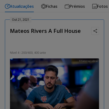
Atualizações
Fichas
Prémios
Fotos
Out 21, 2021
Mateos Rivers A Full House
Nível 4 : 200/400, 400 ante