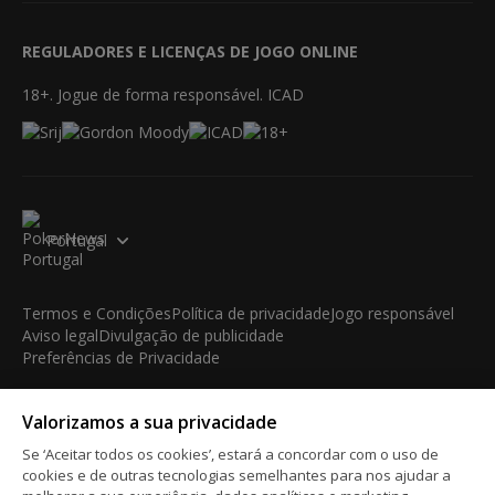
REGULADORES E LICENÇAS DE JOGO ONLINE
18+. Jogue de forma responsável. ICAD
Portugal
Termos e Condições
Política de privacidade
Jogo responsável
Aviso legal
Divulgação de publicidade
Preferências de Privacidade
© 2003-2026 iBus Media Limited. Todos os direitos
Valorizamos a sua privacidade
reservados. Este material não pode ser reproduzido, exibido,
modificado ou distribuído sem a autorização prévia e expressa
Se ‘Aceitar todos os cookies’, estará a concordar com o uso de
por escrito do detentor dos direitos autorais.
cookies e de outras tecnologias semelhantes para nos ajudar a