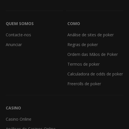
QUEM SOMOS
COMO
Contacte-nos
Análise de sites de poker
Anunciar
Regras de poker
Ordem das Mãos de Poker
Termos de poker
Calculadora de odds de poker
Freerolls de poker
CASINO
Casino Online
Análises de Casinos Online