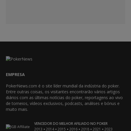
EMPRESA
PokerNews.com é o site líder mundial da indústria do poker.
Entre outras coisas, os visitantes encontrarão vários artigos
diários com as últimas notícias do poker, reportagens ao vivo
de torneios, vídeos exclusivos, podcasts, análises e bónus e
muito mais.
VENCEDOR DO MELHOR AFILIADO NO POKER
•
•
•
•
•
•
2013
2014
2015
2016
2018
2021
2023