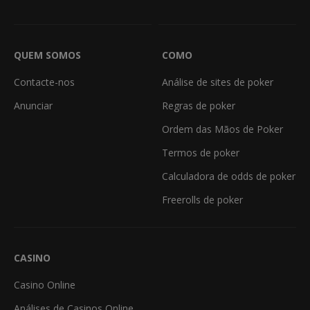
QUEM SOMOS
COMO
Contacte-nos
Análise de sites de poker
Anunciar
Regras de poker
Ordem das Mãos de Poker
Termos de poker
Calculadora de odds de poker
Freerolls de poker
CASINO
Casino Online
Análises de Casinos Online