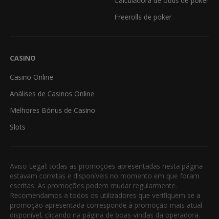
Calculadora de odds de poker
Freerolls de poker
CASINO
Casino Online
Análises de Casinos Online
Melhores Bónus de Casino
Slots
Aviso Legal: todas as promoções apresentadas nesta página
estavam corretas e disponíveis no momento em que foram
escritas. As promoções podem mudar regularmente.
Recomendamos a todos os utilizadores que verifiquem se a
promoção apresentada corresponde à promoção mais atual
disponível, clicando na página de boas-vindas da operadora.