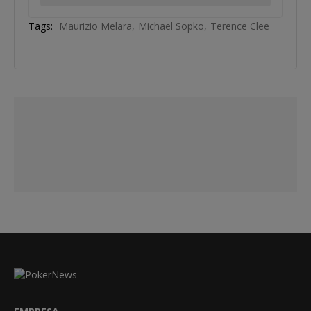
Tags:
Maurizio Melara
Michael Sopko
Terence Clee