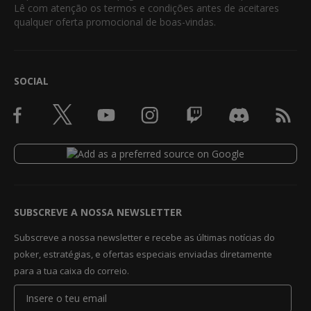
Lê com atenção os termos e condições antes de aceitares
qualquer oferta promocional de boas-vindas.
SOCIAL
SUBSCREVE A NOSSA NEWSLETTER
Subscreve a nossa newsletter e recebe as últimas notícias do
poker, estratégias, e ofertas especiais enviadas diretamente
para a tua caixa do correio.