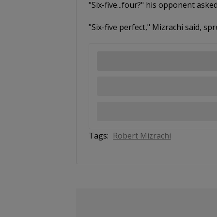
"Six-five...four?" his opponent asked
"Six-five perfect," Mizrachi said, sp
Tags:
Robert Mizrachi