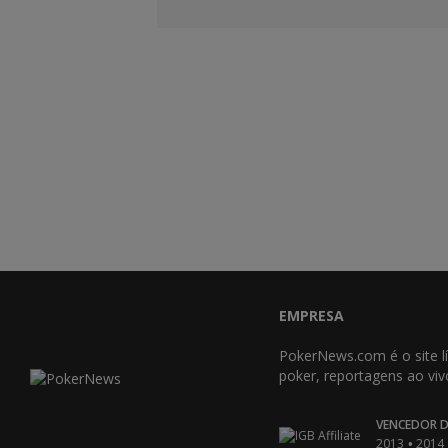
EMPRESA
PokerNews.com é o site líd
poker, reportagens ao viv
VENCEDOR D
•
2013
2014