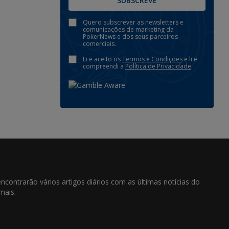
SUBSCREVE
Quero subscrever as newsletters e
comunicações de marketing da
PokerNews e dos seus parceiros
comerciais.
Li e aceito os
Termos e Condições
e li e
compreendi a
Política de Privacidade
.
encontrarão vários artigos diários com as últimas notícias do
mais.