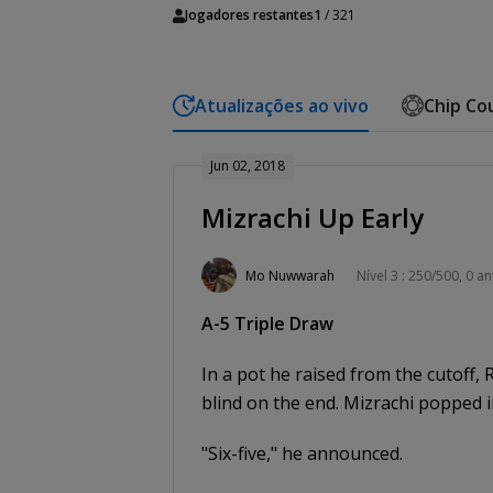
Jogadores restantes
1
/ 321
Atualizações ao vivo
Chip Co
Jun 02, 2018
Mizrachi Up Early
Mo Nuwwarah
Nível 3 : 250/500, 0 an
A-5 Triple Draw
In a pot he raised from the cutoff, 
blind on the end. Mizrachi popped in
"Six-five," he announced.