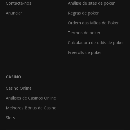
Contacte-nos
Análise de sites de poker
Anunciar
Regras de poker
Ordem das Mãos de Poker
Termos de poker
Calculadora de odds de poker
Freerolls de poker
CASINO
Casino Online
Análises de Casinos Online
Melhores Bónus de Casino
Slots