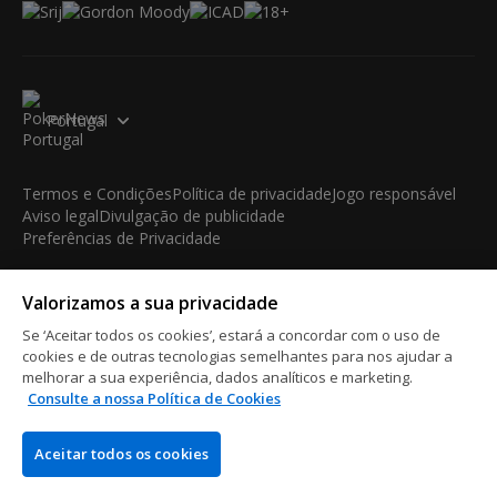
Portugal
Termos e Condições
Política de privacidade
Jogo responsável
Aviso legal
Divulgação de publicidade
Preferências de Privacidade
© 2003-2026 iBus Media Limited. Todos os direitos
Valorizamos a sua privacidade
reservados. Este material não pode ser reproduzido, exibido,
modificado ou distribuído sem a autorização prévia e expressa
Se ‘Aceitar todos os cookies’, estará a concordar com o uso de
por escrito do detentor dos direitos autorais.
cookies e de outras tecnologias semelhantes para nos ajudar a
iBus Media Limited, 33-37 Athol Street IM1 1LB -Douglas -Isle
melhorar a sua experiência, dados analíticos e marketing.
Consulte a nossa Política de Cookies
of Man
Aceitar todos os cookies