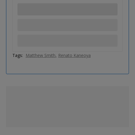
Tags:
Matthew Smith
Renato Kaneoya