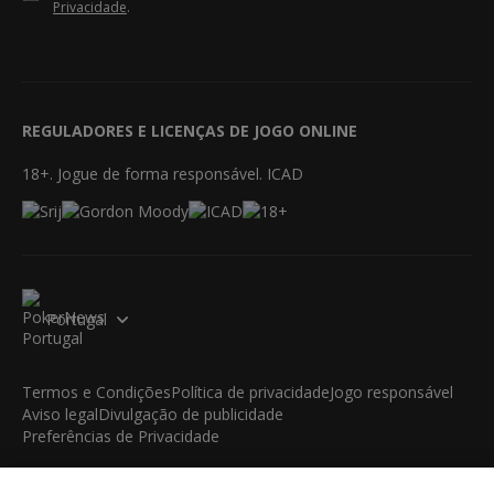
Privacidade
.
REGULADORES E LICENÇAS DE JOGO ONLINE
18+. Jogue de forma responsável. ICAD
Portugal
Termos e Condições
Política de privacidade
Jogo responsável
Aviso legal
Divulgação de publicidade
Preferências de Privacidade
© 2003-2026 iBus Media Limited. Todos os direitos