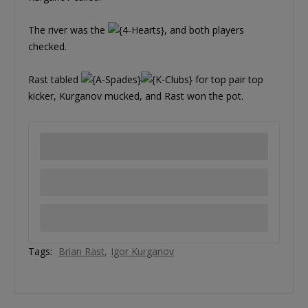
The river was the
, and both players
checked.
Rast tabled
for top pair top
kicker, Kurganov mucked, and Rast won the pot.
Tags:
Brian Rast
Igor Kurganov