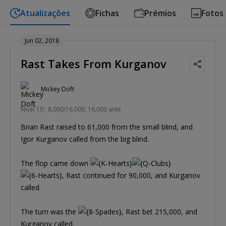
Atualizações
Fichas
Prémios
Fotos
Jun 02, 2018
Rast Takes From Kurganov
Mickey Doft
Nível 10 : 8,000/16,000, 16,000 ante
Brian Rast raised to 61,000 from the small blind, and
Igor Kurganov called from the big blind.
The flop came down
, Rast continued for 90,000, and Kurganov
called.
The turn was the
, Rast bet 215,000, and
Kurganov called.