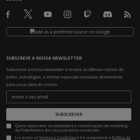
SUBSCREVE A NOSSA NEWSLETTER
Subscreve a nossa newsletter e recebe as últimas notícias do
poker, estratégias, e ofertas especiais enviadas diretamente
para a tua caixa do correio.
SUBSCREVER
Quero subscrever as newsletters e comunicações de marketing
da PokerNews e dos seus parceiros comerciais.
Li e aceito os
Termos e Condições
e li e compreendi a
Política de