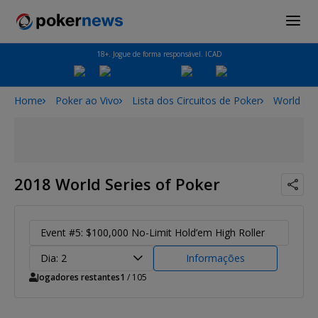
18+. Jogue de forma responsável. ICAD
Home
Poker ao Vivo
Lista dos Circuitos de Poker
World Ser
2018 World Series of Poker
Event #5: $100,000 No-Limit Hold’em High Roller
Dia: 2
Informações
Jogadores restantes
1
/ 105